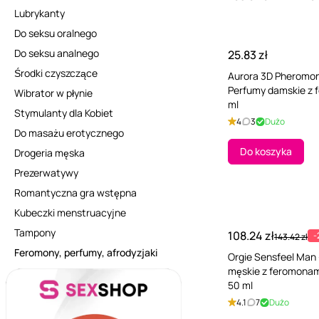
Lubrykanty
Do seksu oralnego
Do seksu analnego
25.83 zł
Środki czyszczące
Aurora 3D Pheromon
Perfumy damskie z 
Wibrator w płynie
ml
Stymulanty dla Kobiet
4
3
Dużo
Do masażu erotycznego
Do koszyka
Drogeria męska
Prezerwatywy
Romantyczna gra wstępna
Kubeczki menstruacyjne
Tampony
108.24 zł
-
143.42 zł
Feromony, perfumy, afrodyzjaki
Orgie Sensfeel Man
męskie z feromonam
50 ml
4.1
7
Dużo