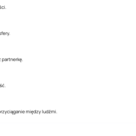
ści.
fery.
 partnerkę.
ść.
rzyciąganie między ludźmi.