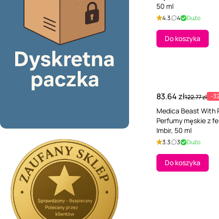
50 ml
4.3
4
Dużo
Do koszyka
83.64 zł
-3
122.77 zł
Medica Beast With 
Perfumy męskie z f
Imbir, 50 ml
3.3
3
Dużo
Do koszyka