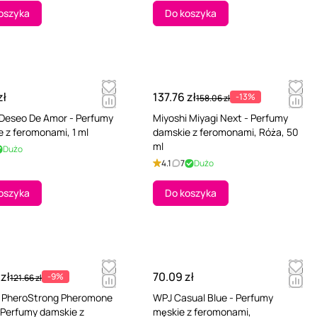
oszyka
Do koszyka
zł
137.76 zł
-13%
158.06 zł
 Deseo De Amor - Perfumy
Miyoshi Miyagi Next - Perfumy
 z feromonami, 1 ml
damskie z feromonami, Róża, 50
ml
Dużo
4.1
7
Dużo
oszyka
Do koszyka
 zł
70.09 zł
-9%
121.66 zł
 PheroStrong Pheromone
WPJ Casual Blue - Perfumy
 Perfumy damskie z
męskie z feromonami,