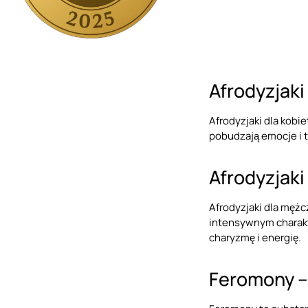
Afrodyzjaki
Afrodyzjaki dla kobie
pobudzają emocje i t
Afrodyzjaki
Afrodyzjaki dla mężc
intensywnym charakt
charyzmę i energię.
Feromony –