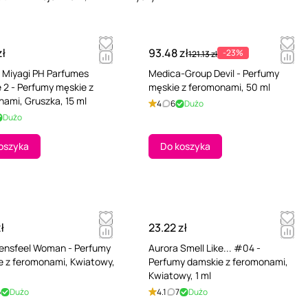
zł
93.48 zł
-23%
121.13 zł
 Miyagi PH Parfumes
Medica-Group Devil - Perfumy
2 - Perfumy męskie z
męskie z feromonami, 50 ml
ami, Gruszka, 15 ml
4
6
Dużo
Dużo
oszyka
Do koszyka
ł
23.22 zł
Sensfeel Woman - Perfumy
Aurora Smell Like... #04 -
e z feromonami, Kwiatowy,
Perfumy damskie z feromonami,
Kwiatowy, 1 ml
6
Dużo
4.1
7
Dużo