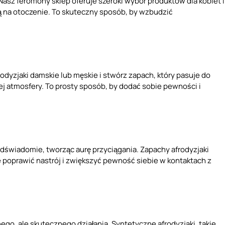
Nasz feromony sklep oferuje szeroki wybór produktów dla kobiet i
 na otoczenie. To skuteczny sposób, by wzbudzić
odyzjaki damskie lub męskie i stwórz zapach, który pasuje do
 atmosfery. To prosty sposób, by dodać sobie pewności i
dświadomie, tworząc aurę przyciągania. Zapachy afrodyzjaki
 poprawić nastrój i zwiększyć pewność siebie w kontaktach z
dnego, ale skutecznego działania. Syntetyczne afrodyzjaki, takie