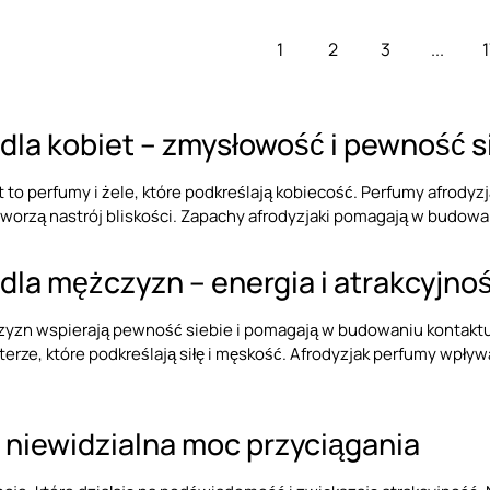
1
2
3
...
1
 dla kobiet – zmysłowość i pewność s
t to perfumy i żele, które podkreślają kobiecość. Perfumy afrodyz
worzą nastrój bliskości. Zapachy afrodyzjaki pomagają w budowan
 dla mężczyzn – energia i atrakcyjno
zyzn wspierają pewność siebie i pomagają w budowaniu kontaktu 
erze, które podkreślają siłę i męskość. Afrodyzjak perfumy wpł
 niewidzialna moc przyciągania