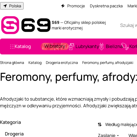
Polska
Promocje
Dyskretna paczka
Mark
S69
— Oficjalny sklep polskiej
marki erotycznej
Wibratory
Katalog
Lubrykanty
Bielizna
Kor
Strona główna
Katalog
Drogeria erotyczna
Feromony, perfumy, afrodyzjaki
Feromony, perfumy, afrody
Afrodyzjaki to substancje, które wzmacniają zmysły i pobudzają 
mężczyzn w odkrywaniu przyjemności. Afrodyzjaki zwiększają atr
Kategoria
Według malejąc
Drogeria
Zasilanie
Właś