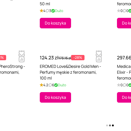
50 ml
feromon
4
3
Dużo
0
0
Do koszyka
Do k
124.23 zł
297.66
2%
-28%
173.15 zł
PheroStrong -
EROMED Love&Desire Gold Men -
Medica
eromonami,
Perfumy męskie z feromonami,
Elixir 
100 ml
feromo
4.2
6
Dużo
0
0
Do koszyka
Do k
Pokaż więcej