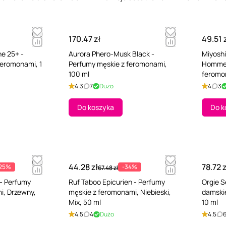
170.47 zł
49.51 
e 25+ -
Aurora Phero-Musk Black -
Miyoshi
feromonami, 1
Perfumy męskie z feromonami,
Homme 
100 ml
feromon
4.3
7
Dużo
4
3
Do koszyka
Do k
44.28 zł
78.72 z
25%
-34%
67.48 zł
 - Perfumy
Ruf Taboo Epicurien - Perfumy
Orgie 
i, Drzewny,
męskie z feromonami, Niebieski,
damski
Mix, 50 ml
10 ml
4.5
4
Dużo
4.5