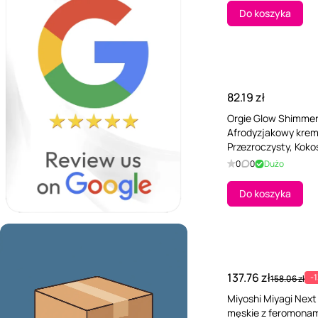
Do koszyka
82.19 zł
Orgie Glow Shimmeri
Afrodyzjakowy krem 
Przezroczysty, Kokos
0
0
Dużo
Do koszyka
137.76 zł
-
158.06 zł
Miyoshi Miyagi Next
męskie z feromonami