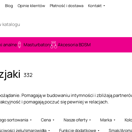
i
Blog
Opinie klientów
Płatność i dostawa
Kontakt
ki analne
Masturbatory
Akcesoria BDSM
zjaki
332
pożądanie. Pomagają w budowaniu intymności i zbliżają partnerów.
akcyjność i pomagają poczuć się pewniej w relacjach.
ego sortowania
Cena
Nasze oferty
Marka
Kolo
ciwości żelu/smarowidła
Funkcje dodatkowe
Smak/Arom