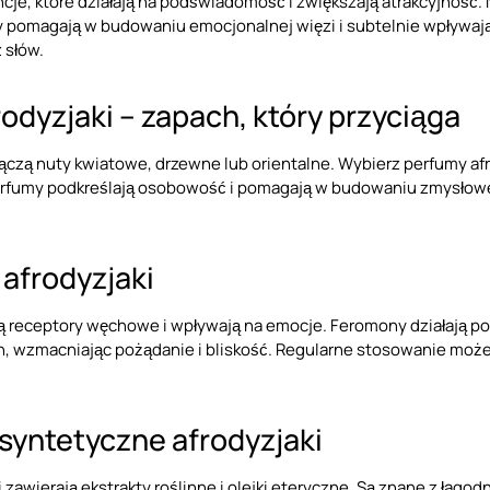
je, które działają na podświadomość i zwiększają atrakcyjność. 
pomagają w budowaniu emocjonalnej więzi i subtelnie wpływają
 słów.
odyzjaki – zapach, który przyciąga
łączą nuty kwiatowe, drzewne lub orientalne. Wybierz perfumy afr
perfumy podkreślają osobowość i pomagają w budowaniu zmysłowej
 afrodyzjaki
ą receptory węchowe i wpływają na emocje. Feromony działają po
h, wzmacniając pożądanie i bliskość. Regularne stosowanie może
 syntetyczne afrodyzjaki
 zawierają ekstrakty roślinne i olejki eteryczne. Są znane z łago