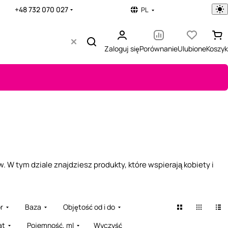
+48 732 070 027
PL
Zaloguj się
Porównanie
Ulubione
Koszyk
 W tym dziale znajdziesz produkty, które wspierają kobiety i
r
Baza
Objętość od i do
at
Pojemność, ml
Wyczyść