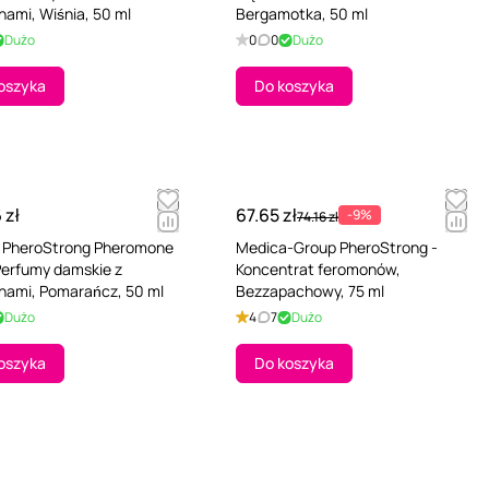
ami, Wiśnia, 50 ml
Bergamotka, 50 ml
Dużo
0
0
Dużo
oszyka
Do koszyka
 zł
67.65 zł
-9%
74.16 zł
 PheroStrong Pheromone
Medica-Group PheroStrong -
- Perfumy damskie z
Koncentrat feromonów,
nami, Pomarańcz, 50 ml
Bezzapachowy, 75 ml
Dużo
4
7
Dużo
oszyka
Do koszyka