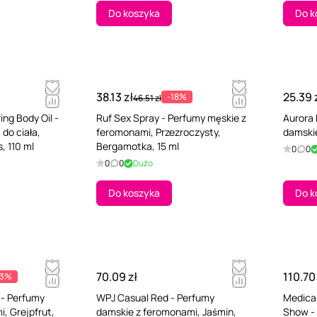
Do koszyka
Do k
38.13 zł
25.39 
-18%
46.51 zł
ng Body Oil -
Ruf Sex Spray - Perfumy męskie z
Aurora
do ciała,
feromonami, Przezroczysty,
damskie
, 110 ml
Bergamotka, 15 ml
0
0
0
0
Dużo
Do koszyka
Do k
70.09 zł
110.70
13%
 - Perfumy
WPJ Casual Red - Perfumy
Medica
, Grejpfrut,
damskie z feromonami, Jaśmin,
Show -