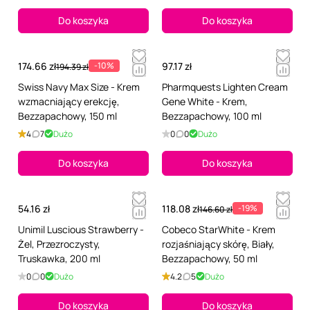
Do koszyka
Do koszyka
174.66 zł
-10%
97.17 zł
194.39 zł
Swiss Navy Max Size - Krem
Pharmquests Lighten Cream
wzmacniający erekcję,
Gene White - Krem,
Bezzapachowy, 150 ml
Bezzapachowy, 100 ml
4
7
Dużo
0
0
Dużo
Do koszyka
Do koszyka
54.16 zł
118.08 zł
-19%
146.60 zł
Unimil Luscious Strawberry -
Cobeco StarWhite - Krem
Żel, Przezroczysty,
rozjaśniający skórę, Biały,
Truskawka, 200 ml
Bezzapachowy, 50 ml
0
0
Dużo
4.2
5
Dużo
Do koszyka
Do koszyka