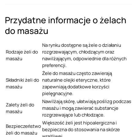
Przydatne informacje o żelach
do masażu
Na rynku dostępne są żele o działaniu
Rodzaje żeli do
rozgrzewającym, chłodzącym oraz
masażu
nawilżającym, odpowiednie dla różnych
preferencji.
Żele do masażu często zawierają
Składniki żeli do
naturalne olejki eteryczne, które
masażu
zapewniają dodatkowe korzyści
pielęgnacyjne.
Nawilżają skórę, ułatwiają poślizg podczas
Zalety żeli do
masażu i mogą zawierać substancje
masażu
rozgrzewające lub chłodzące.
Większość żeli jest hipoalergiczna i
Bezpieczeństwo
bezpieczna do stosowania na skórze
żeli do masażu
wrażliwej.