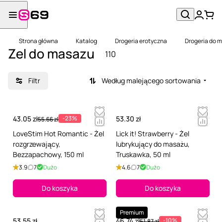
Strona główna
Katalog
Drogeria erotyczna
Drogeria do 
Zel do masazu
110
Filtr
Według malejącego sortowania
43.05 zł
-23%
53.30 zł
55.66 zł
LoveStim Hot Romantic - Żel
Lick it! Strawberry - Żel
rozgrzewający,
lubrykujący do masażu,
Bezzapachowy, 150 ml
Truskawka, 50 ml
3.9
7
Dużo
4.6
7
Dużo
Do koszyka
Do koszyka
Premium
53.55 zł
46.74 zł
-10%
51.87 zł