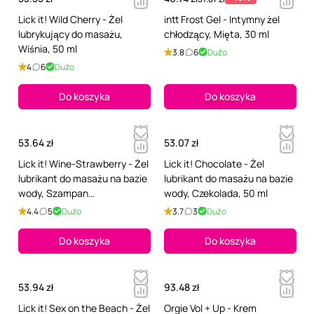
Lick it! Wild Cherry - Żel
intt Frost Gel - Intymny żel
lubrykujący do masażu,
chłodzący, Mięta, 30 ml
Wiśnia, 50 ml
3.8
6
Dużo
4
6
Dużo
Do koszyka
Do koszyka
53.64 zł
53.07 zł
Lick it! Wine-Strawberry - Żel
Lick it! Chocolate - Żel
lubrikant do masażu na bazie
lubrikant do masażu na bazie
wody, Szampan
wody, Czekolada, 50 ml
truskawkowy, 50 ml
4.4
5
Dużo
3.7
3
Dużo
Do koszyka
Do koszyka
53.94 zł
93.48 zł
Lick it! Sex on the Beach - Żel
Orgie Vol + Up - Krem