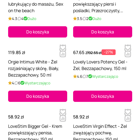
lubrykujący do masażu, Sex
powiększający piersi i
on the beach
pośladki, Przezroczysty,
Bezzapachowy, 50 ml
4.3
4
Dużo
3.5
2
Dużo
Do koszyka
Do koszyka
119.85 zł
67.65 zł
-27%
92.55 zł
Orgie Intimus White - Żel
Lovely Lovers Potency Gel -
rozjaśniający skórę, Biały,
Żel, Bezzapachowy, 150 ml
Bezzapachowy, 50 ml
4.6
7
Wystarczająco
4
6
Wystarczająco
Do koszyka
Do koszyka
58.92 zł
58.92 zł
LoveStim Bigger Gel - Krem
LoveStim Virgin Effect - Żel
powiększający penisa,
zwężający pochwę,
Bezzapachowy, 150 ml
Bezzapachowy, 150 ml