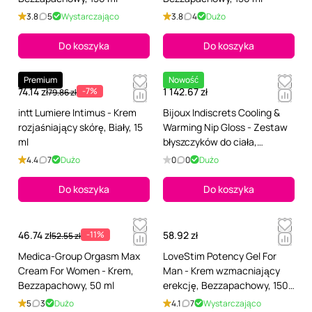
3.8
5
Wystarczająco
3.8
4
Dużo
Do koszyka
Do koszyka
Premium
Nowość
74.14 zł
-7%
1 142.67 zł
79.86 zł
intt Lumiere Intimus - Krem
Bijoux Indiscrets Cooling &
rozjaśniający skórę, Biały, 15
Warming Nip Gloss - Zestaw
ml
błyszczyków do ciała,
Bezzapachowy, 26 ml
4.4
7
Dużo
0
0
Dużo
Do koszyka
Do koszyka
46.74 zł
-11%
58.92 zł
52.55 zł
Medica-Group Orgasm Max
LoveStim Potency Gel For
Cream For Women - Krem,
Man - Krem wzmacniający
Bezzapachowy, 50 ml
erekcję, Bezzapachowy, 150
ml
5
3
Dużo
4.1
7
Wystarczająco