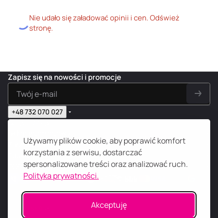
Nie udało się załadować opinii i cen. Odśwież
stronę.
Zapisz się na nowości i promocje
+48 732 070 027
sklep@s69.pl
Sklep internetowy
Używamy plików cookie, aby poprawić komfort
Zarządzanie
korzystania z serwisu, dostarczać
Edukacja 18+
spersonalizowane treści oraz analizować ruch.
TOP
Polityka prywatności.
Akceptuję
© 2026
S
69
.
PL
N-Digital, Konrada Wallenroda 31D/3, 51-210 Wrocław, NIP: