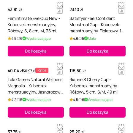
43.81 zł
23.10 zł
Femintimate Eve Cup New -
Satisfyer Feel Confident
Kubeczek menstruacyjny,
Menstrual Cup - Kubeczek
Różowy, 6, 8 cm, M, 35 ml
menstruacyjny, Fioletowy, 18
cm, 20 ml
4.5
6
Wystarczająco
4.6
5
Mało
Do koszyka
Do koszyka
40.04 zł
-21%
115.50 zł
50.97 zł
Lola Games Natural Wellness
Rianne S Cherry Cup -
Magnolia - Kubeczek
Kubeczek menstruacyjny,
menstruacyjny, Jasnoróżowy,
Różowy, 5 cm, S/M, 49 ml
6 cm, 15 ml
4.2
5
Wystarczająco
4.5
6
Wystarczająco
Do koszyka
Do koszyka
37.75 zł
25.20 zł