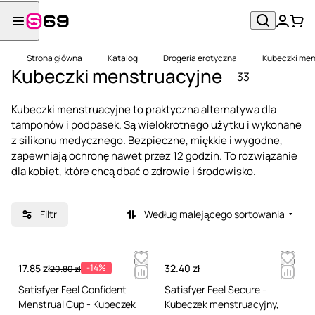
Strona główna
Katalog
Drogeria erotyczna
Kubeczki men
Kubeczki menstruacyjne
33
Kubeczki menstruacyjne to praktyczna alternatywa dla
tamponów i podpasek. Są wielokrotnego użytku i wykonane
z silikonu medycznego. Bezpieczne, miękkie i wygodne,
zapewniają ochronę nawet przez 12 godzin. To rozwiązanie
dla kobiet, które chcą dbać o zdrowie i środowisko.
Filtr
Według malejącego sortowania
17.85 zł
-14%
32.40 zł
20.80 zł
Satisfyer Feel Confident
Satisfyer Feel Secure -
Menstrual Cup - Kubeczek
Kubeczek menstruacyjny,