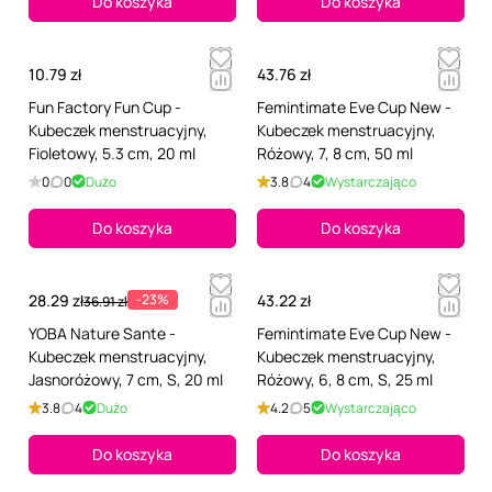
Do koszyka
Do koszyka
10.79 zł
43.76 zł
Fun Factory Fun Cup -
Femintimate Eve Cup New -
Kubeczek menstruacyjny,
Kubeczek menstruacyjny,
Fioletowy, 5.3 cm, 20 ml
Różowy, 7, 8 cm, 50 ml
0
0
Dużo
3.8
4
Wystarczająco
Do koszyka
Do koszyka
28.29 zł
-23%
43.22 zł
36.91 zł
YOBA Nature Sante -
Femintimate Eve Cup New -
Kubeczek menstruacyjny,
Kubeczek menstruacyjny,
Jasnoróżowy, 7 cm, S, 20 ml
Różowy, 6, 8 cm, S, 25 ml
3.8
4
Dużo
4.2
5
Wystarczająco
Do koszyka
Do koszyka