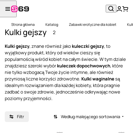
Strona główna
Katalog
Zabawki erotyczne dla kobiet
Kul
Kulki gejszy
2
Kulki gejszy
, znane również jako
kuleczki gejszy
, to
wyjątkowy produkt, który od wieków cieszy się
popularnością wśród kobiet na całym świecie. W tym dziale
znajdziesz szeroki wybór
kuleczek dopochwowych
, które
nie tylko wzbogacą Twoje życie intymne, ale również
przyniosą liczne korzyści zdrowotne.
Kulki waginalne
są
idealnym rozwiązaniem dla każdej kobiety, która pragnie
zadbać o swoje zdrowie, jednocześnie odkrywając nowe
poziomy przyjemności.
Filtr
Według malejącego sortowania