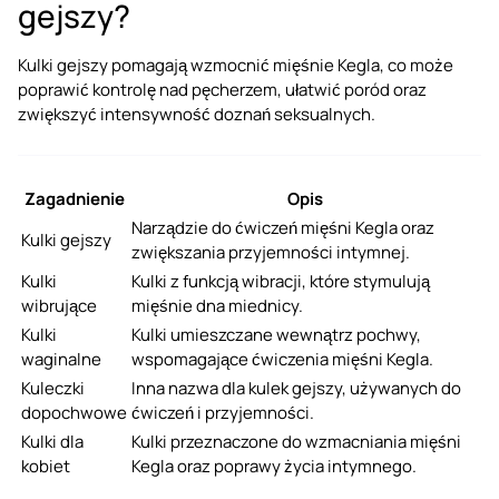
gejszy?
Kulki gejszy pomagają wzmocnić mięśnie Kegla, co może
poprawić kontrolę nad pęcherzem, ułatwić poród oraz
zwiększyć intensywność doznań seksualnych.
Zagadnienie
Opis
Narządzie do ćwiczeń mięśni Kegla oraz
Kulki gejszy
zwiększania przyjemności intymnej.
Kulki
Kulki z funkcją wibracji, które stymulują
wibrujące
mięśnie dna miednicy.
Kulki
Kulki umieszczane wewnątrz pochwy,
waginalne
wspomagające ćwiczenia mięśni Kegla.
Kuleczki
Inna nazwa dla kulek gejszy, używanych do
dopochwowe
ćwiczeń i przyjemności.
Kulki dla
Kulki przeznaczone do wzmacniania mięśni
kobiet
Kegla oraz poprawy życia intymnego.