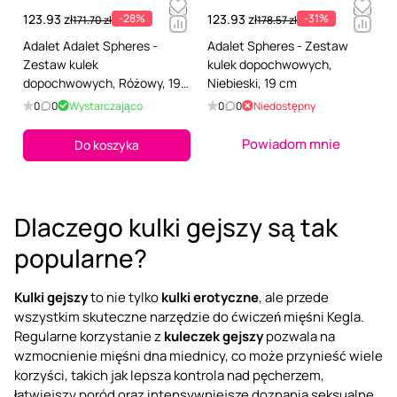
123.93 zł
-28%
123.93 zł
-31%
171.70 zł
178.57 zł
Adalet Adalet Spheres -
Adalet Spheres - Zestaw
Zestaw kulek
kulek dopochwowych,
dopochwowych, Różowy, 19
Niebieski, 19 cm
cm
0
0
Wystarczająco
0
0
Niedostępny
Powiadom mnie
Do koszyka
Dlaczego kulki gejszy są tak
popularne?
Kulki gejszy
to nie tylko
kulki erotyczne
, ale przede
wszystkim skuteczne narzędzie do ćwiczeń mięśni Kegla.
Regularne korzystanie z
kuleczek gejszy
pozwala na
wzmocnienie mięśni dna miednicy, co może przynieść wiele
korzyści, takich jak lepsza kontrola nad pęcherzem,
łatwiejszy poród oraz intensywniejsze doznania seksualne.