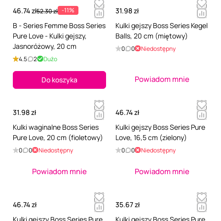
46.74 zł
-11%
31.98 zł
52.30 zł
B - Series Femme Boss Series
Kulki gejszy Boss Series Kegel
Pure Love - Kulki gejszy,
Balls, 20 cm (miętowy)
Jasnoróżowy, 20 cm
0
0
Niedostępny
4.5
2
Dużo
Powiadom mnie
Do koszyka
31.98 zł
46.74 zł
Kulki waginalne Boss Series
Kulki gejszy Boss Series Pure
Pure Love, 20 cm (fioletowy)
Love, 16,5 cm (zielony)
0
0
Niedostępny
0
0
Niedostępny
Powiadom mnie
Powiadom mnie
46.74 zł
35.67 zł
Kulki gejszy Boss Series Pure
Kulki gejszy Boss Series Pure