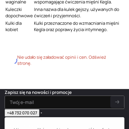
waginalne
wspomagające ćwiczenia mięśni Kegla.
Kuleczki
Inna nazwa dla kulek gejszy, używanych do
dopochwowe
ćwiczeń i przyjemności.
Kulki dla
Kulki przeznaczone do wzmacniania mięśni
kobiet
Kegla oraz poprawy życia intymnego.
Nie udało się załadować opinii i cen. Odśwież
stronę.
Zapisz się na nowości i promocje
+48 732 070 027
sklep@s69.pl
Sklep internetowy