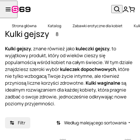
Strona główna
Katalog
Zabawki erotyczne dla kobiet
Kul
Kulki gejszy
8
Kulki gejszy
, znane również jako
kuleczki gejszy
, to
wyjątkowy produkt, który od wieków cieszy się
popularnością wśród kobiet na całym świecie. W tym dziale
znajdziesz szeroki wybór
kuleczek dopochwowych
, które
nie tylko wzbogacą Twoje życie intymne, ale również
przyniosą liczne korzyści zdrowotne.
Kulki waginalne
są
idealnym rozwiązaniem dla każdej kobiety, która pragnie
zadbać o swoje zdrowie, jednocześnie odkrywając nowe
poziomy przyjemności.
Filtr
Według malejącego sortowania