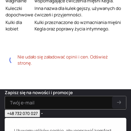
waginalne
wspomagające ćwiczenia mięśni Kegla.
Kuleczki
Inna nazwa dla kulek gejszy, używanych do
dopochwowe
ćwiczeń i przyjemności.
Kulki dla
Kulki przeznaczone do wzmacniania mięśni
kobiet
Kegla oraz poprawy życia intymnego.
Nie udało się załadować opinii i cen. Odśwież
stronę.
Zapisz się na nowości i promocje
+48 732 070 027
sklep@s69.pl
Sklep internetowy
Używamy plików cookie, aby poprawić komfort