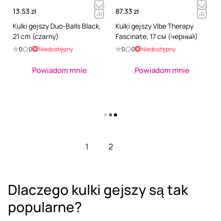
13.53 zł
87.33 zł
Kulki gejszy Duo-Balls Black,
Kulki gejszy Vibe Therapy
21 cm (czarny)
Fascinate, 17 см (черный)
0
0
Niedostępny
0
0
Niedostępny
Powiadom mnie
Powiadom mnie
Pokaż więcej
1
2
Dlaczego kulki gejszy są tak
popularne?