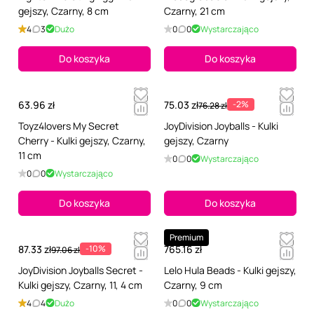
gejszy, Czarny, 8 cm
Czarny, 21 cm
4
3
Dużo
0
0
Wystarczająco
Do koszyka
Do koszyka
63.96 zł
75.03 zł
-2%
76.28 zł
Toyz4lovers My Secret
JoyDivision Joyballs - Kulki
Cherry - Kulki gejszy, Czarny,
gejszy, Czarny
11 cm
0
0
Wystarczająco
0
0
Wystarczająco
Do koszyka
Do koszyka
Premium
87.33 zł
-10%
765.16 zł
97.06 zł
JoyDivision Joyballs Secret -
Lelo Hula Beads - Kulki gejszy,
Kulki gejszy, Czarny, 11, 4 cm
Czarny, 9 cm
4
4
Dużo
0
0
Wystarczająco