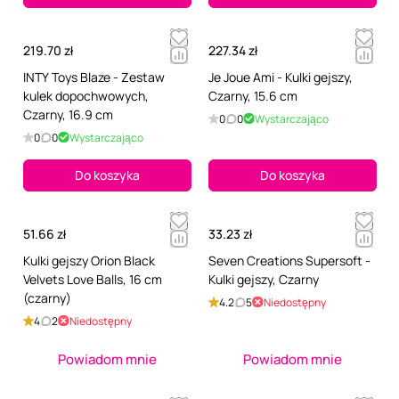
219.70 zł
227.34 zł
INTY Toys Blaze - Zestaw
Je Joue Ami - Kulki gejszy,
kulek dopochwowych,
Czarny, 15.6 cm
Czarny, 16.9 cm
0
0
Wystarczająco
0
0
Wystarczająco
Do koszyka
Do koszyka
51.66 zł
33.23 zł
Kulki gejszy Orion Black
Seven Creations Supersoft -
Velvets Love Balls, 16 cm
Kulki gejszy, Czarny
(czarny)
4.2
5
Niedostępny
4
2
Niedostępny
Powiadom mnie
Powiadom mnie