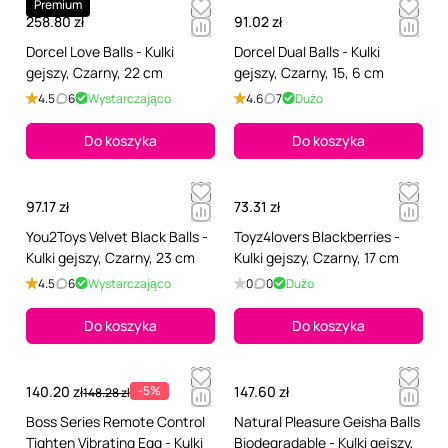
Premium
258.80 zł
91.02 zł
Dorcel Love Balls - Kulki
Dorcel Dual Balls - Kulki
gejszy, Czarny, 22 cm
gejszy, Czarny, 15, 6 cm
4.5
6
Wystarczająco
4.6
7
Dużo
Do koszyka
Do koszyka
97.17 zł
73.31 zł
You2Toys Velvet Black Balls -
Toyz4lovers Blackberries -
Kulki gejszy, Czarny, 23 cm
Kulki gejszy, Czarny, 17 cm
4.5
6
Wystarczająco
0
0
Dużo
Do koszyka
Do koszyka
140.20 zł
-5%
147.60 zł
148.28 zł
Boss Series Remote Control
Natural Pleasure Geisha Balls
Tighten Vibrating Egg - Kulki
Biodegradable - Kulki gejszy,