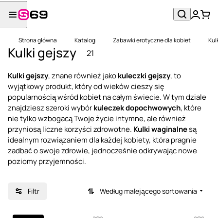
Strona główna
Katalog
Zabawki erotyczne dla kobiet
Kul
Kulki gejszy
21
Kulki gejszy
, znane również jako
kuleczki gejszy
, to
wyjątkowy produkt, który od wieków cieszy się
popularnością wśród kobiet na całym świecie. W tym dziale
znajdziesz szeroki wybór
kuleczek dopochwowych
, które
nie tylko wzbogacą Twoje życie intymne, ale również
przyniosą liczne korzyści zdrowotne.
Kulki waginalne
są
idealnym rozwiązaniem dla każdej kobiety, która pragnie
zadbać o swoje zdrowie, jednocześnie odkrywając nowe
poziomy przyjemności.
Filtr
Według malejącego sortowania