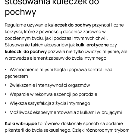
stosowania kuleczek do
pochwy
Regularne używanie
kuleczek do pochwy
przynosi liczne
korzyści, które z pewnością docenisz zarówno w
codziennym życiu, jak i podczas intymnych chwil.
Stosowanie takich akcesoriów jak
kulki erotyczne
czy
kuleczki do pochwy
pozwala nie tylko ćwiczyć mięśnie, ale i
wprowadza element zabawy do życia intymnego.
Wzmocnienie mięśni Kegla i poprawa kontroli nad
pęcherzem
Zwiększenie intensywności orgazmów
Wsparcie w rekonwalescencji po porodzie
Większa satysfakcja z życia intymnego
Możliwość eksperymentowania z kulkami wibrującymi
Kulki wibrujące
to również doskonały sposób na dodanie
pikanterii do życia seksualnego. Dzięki różnorodnym trybom