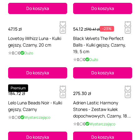
Do koszyka
Do koszyka
47.15 zł
54.12 zł
-23%
70.41 zł
Lovetoy iWhizz Luna - Kulki
Black Velvets The Perfect
gejszy, Czarny, 20 cm
Balls - Kulki gejszy, Czarny,
19, 5 cm
0
0
Dużo
0
0
Dużo
Do koszyka
Do koszyka
Premium
184.72 zł
275.30 zł
Lelo Luna Beads Noir - Kulki
Adrien Lastic Harmony
gejszy, Czarny
Stones - Zestaw kulek
dopochwowych, Czarny, 18.3
0
0
Wystarczająco
cm
0
0
Wystarczająco
Do koszyka
Do koszyka