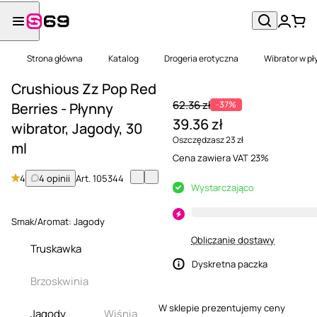
Strona główna
Katalog
Drogeria erotyczna
Wibrator w pł
Crushious Zz Pop Red
62.36 zł
-37%
Berries - Płynny
39.36 zł
wibrator, Jagody, 30
Oszczędzasz 23 zł
ml
Cena zawiera VAT 23%
4
4 opinii
Art.
105344
Wystarczająco
Smak/Aromat:
Jagody
Obliczanie dostawy
Truskawka
Dyskretna paczka
Brzoskwinia
W sklepie prezentujemy ceny
Jagody
Wiśnia