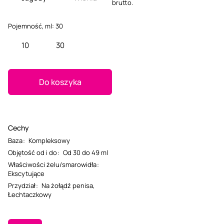
brutto.
Pojemność, ml:
30
10
30
Do koszyka
Cechy
Baza
:
Kompleksowy
Objętość od i do
:
Od 30 do 49 ml
Właściwości żelu/smarowidła
:
Ekscytujące
Przydział
:
Na żołądź penisa
,
Łechtaczkowy