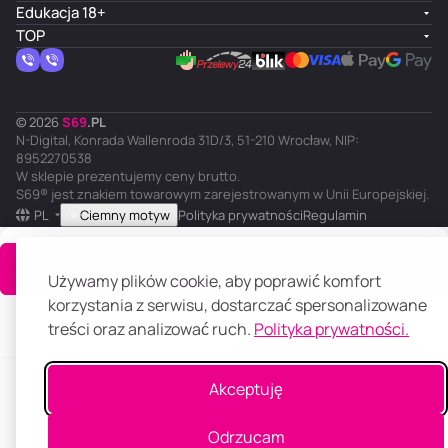
Edukacja 18+
TOP
© 2026
S
69
.
PL
N-Digital, Konrada Wallenroda 31D/3, 51-210 Wrocław, NIP:
8952270538
W sklepie prezentujemy ceny brutto.
S69® jest znakiem towarowym zarejestrowanym w Unii Europejskiej.
PL
Ciemny motyw
Polityka prywatności
Regulamin
Do koszyka
Używamy plików cookie, aby poprawić komfort
korzystania z serwisu, dostarczać spersonalizowane
treści oraz analizować ruch.
Polityka prywatności.
Główna
Katalog
Koszyk
Ulubione
Panel klienta
Porównanie
Akceptuję
Odrzucam