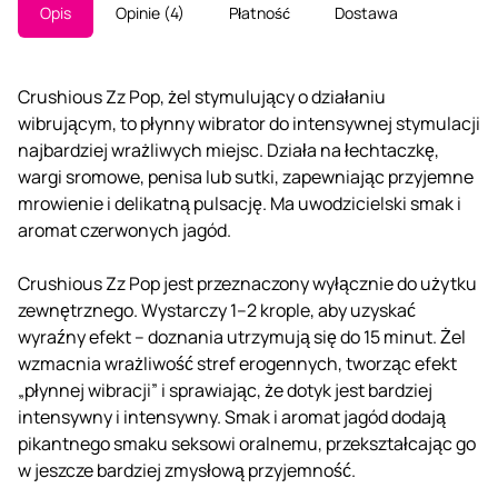
Opis
Opinie
4
Płatność
Dostawa
Crushious Zz Pop, żel stymulujący o działaniu
wibrującym, to płynny wibrator do intensywnej stymulacji
najbardziej wrażliwych miejsc. Działa na łechtaczkę,
wargi sromowe, penisa lub sutki, zapewniając przyjemne
mrowienie i delikatną pulsację. Ma uwodzicielski smak i
aromat czerwonych jagód.
Crushious Zz Pop jest przeznaczony wyłącznie do użytku
zewnętrznego. Wystarczy 1–2 krople, aby uzyskać
wyraźny efekt – doznania utrzymują się do 15 minut. Żel
wzmacnia wrażliwość stref erogennych, tworząc efekt
„płynnej wibracji” i sprawiając, że dotyk jest bardziej
intensywny i intensywny. Smak i aromat jagód dodają
pikantnego smaku seksowi oralnemu, przekształcając go
w jeszcze bardziej zmysłową przyjemność.