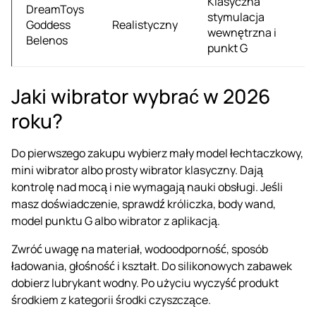
Klasyczna
DreamToys
stymulacja
2
Goddess
Realistyczny
wewnętrzna i
zł
Belenos
punkt G
Jaki wibrator wybrać w 2026
roku?
Do pierwszego zakupu wybierz mały model łechtaczkowy,
mini wibrator albo prosty wibrator klasyczny. Dają
kontrolę nad mocą i nie wymagają nauki obsługi. Jeśli
masz doświadczenie, sprawdź króliczka, body wand,
model punktu G albo
wibrator z aplikacją
.
Zwróć uwagę na materiał, wodoodporność, sposób
ładowania, głośność i kształt. Do silikonowych zabawek
dobierz
lubrykant wodny
. Po użyciu wyczyść produkt
środkiem z kategorii
środki czyszczące
.