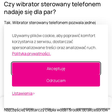
Czy wibrator sterowany telefonem
nadaje się dla par?
Tak. Wibrator sterowany telefonem pozwala jednej
osobie zmieniać tryby z aplikacji, a wybrane modele
działają także na odległość przez internet.
Używamy plików cookie, aby poprawić komfort
korzystania z serwisu, dostarczać
Czy do wibratora trzeba używać
spersonalizowane treści oraz analizować ruch.
lubrykantu?
Polityka prywatności.
Lubrykant nie jest obowiązkowy przy każdym modelu, ale
Akceptuję
zwiększa komfort i zmniejsza tarcie. Do większości
silikonowych wibratorów wybierz lubrykant na bazie
Odrzucam
wody.
Jak czyścić wibrator po użyciu?
Ustawienia
Po użyciu umyj wibrator zgodnie z instrukcją producenta.
Główna
Katalog
Koszyk
Ulubione
Panel klienta
Porównanie
Najczęściej wystarczy ciepła woda i środek do akcesoriów