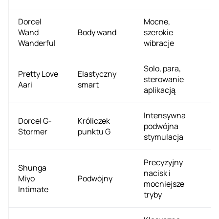
Dorcel
Mocne,
1
Wand
Body wand
szerokie
zł
Wanderful
wibracje
Solo, para,
Pretty Love
Elastyczny
1
sterowanie
Aari
smart
zł
aplikacją
Intensywna
Dorcel G-
Króliczek
4
podwójna
Stormer
punktu G
zł
stymulacja
Precyzyjny
Shunga
nacisk i
2
Miyo
Podwójny
mocniejsze
zł
Intimate
tryby