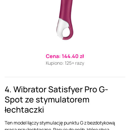
Cena: 144.40 zł
Kupiono: 125+ razy
4. Wibrator Satisfyer Pro G-
Spot ze stymulatorem
łechtaczki
Ten model łączy stymulację punktu G z bezdotykową
pracą przy łechtaczce. Pasuje do osób, które chcą