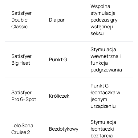
Wspólna
Satisfyer
stymulacja
1
Double
Dla par
podczas gry
zł
Classic
wstępnej i
seksu
Stymulacja
Satisfyer
wewnętrzna i
1
Punkt G
Big Heat
funkcja
zł
podgrzewania
Punkt G i
Satisfyer
łechtaczka w
1
Króliczek
Pro G-Spot
jednym
zł
urządzeniu
Stymulacja
Lelo Sona
5
Bezdotykowy
łechtaczki
Cruise 2
zł
bez tarcia