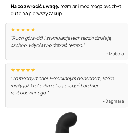
Na co zwrócić uwagę:
rozmiar i moc mogą być zbyt
duże na pierwszy zakup.
★★★★★
"Ruch góra-dół i stymulacja łechtaczki działają
osobno, więc łatwo dobrać tempo."
- Izabela
★★★★★
"To mocny model. Poleciłabym go osobom, które
miały już króliczka i chcą czegoś bardziej
rozbudowanego."
- Dagmara