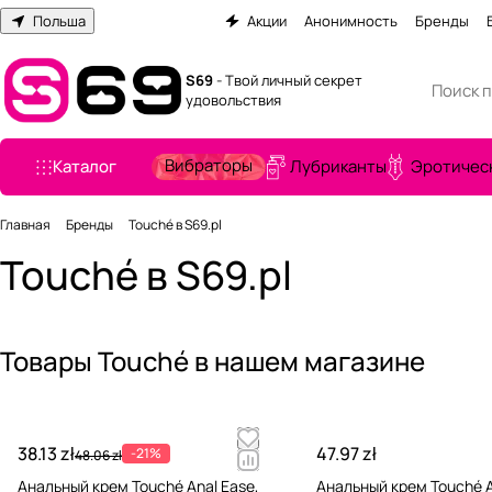
Польша
Акции
Анонимность
Бренды
S69
- Твой личный секрет
удовольствия
Вибраторы
Каталог
Лубриканты
Эротичес
Главная
Бренды
Touché в S69.pl
Touché в S69.pl
Товары Touché в нашем магазине
38.13 zł
47.97 zł
-21%
48.06 zł
Анальный крем Touché Anal Ease,
Анальный крем Touché A