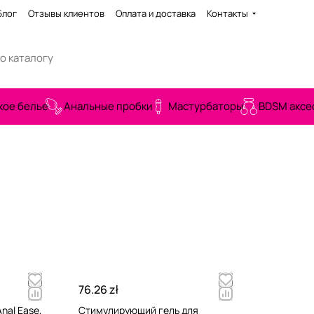
Блог
Отзывы клиентов
Оплата и доставка
Контакты
кое белье
Анальные пробки
Мастурбаторы
BDSM аксе
76.26 zł
nal Ease,
Стимулирующий гель для