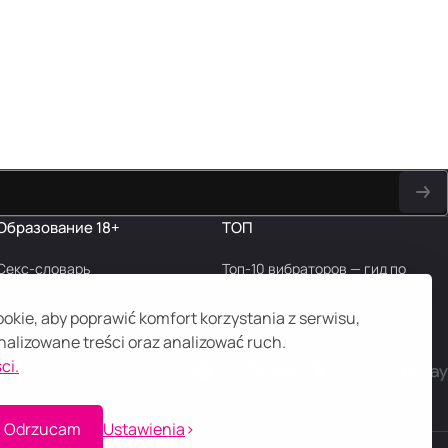
Образование 18+
ТОП
Секс-словарь
Топ-10 вибраторов — гид по
FAQ
выбору
Блог
kie, aby poprawić komfort korzystania z serwisu,
alizowane treści oraz analizować ruch.
ci.
Odrzucam
Ustawienia