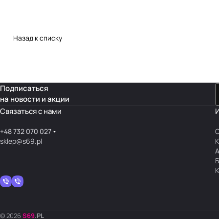
Назад к списку
Подписаться
на новости и акции
Связаться с нами
+48 732 070 027
О
sklep@s69.pl
К
К
© 2026
S
69
.
PL