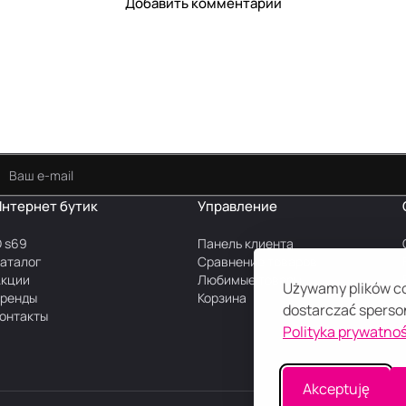
Добавить комментарий
Интернет бутик
Управление
 s69
Панель клиента
аталог
Сравнение товаров
Акции
Любимые товары
Używamy plików coo
Бренды
Корзина
dostarczać sperson
онтакты
Polityka prywatnoś
Akceptuję