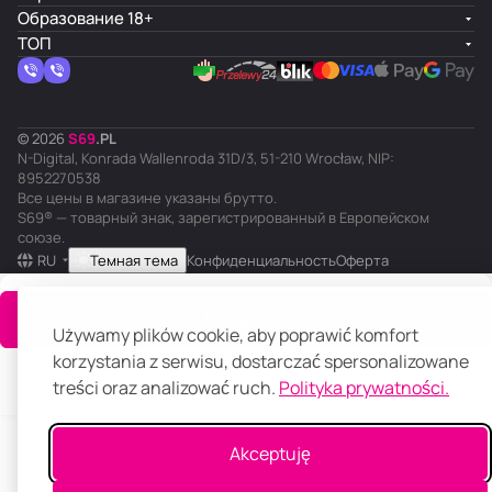
Образование 18+
ТОП
© 2026
S
69
.
PL
N-Digital, Konrada Wallenroda 31D/3, 51-210 Wrocław, NIP:
8952270538
Все цены в магазине указаны брутто.
S69® — товарный знак, зарегистрированный в Европейском
союзе.
RU
Темная тема
Конфиденциальность
Оферта
В корзину
Używamy plików cookie, aby poprawić komfort
korzystania z serwisu, dostarczać spersonalizowane
treści oraz analizować ruch.
Polityka prywatności.
Главная
Каталог
Корзина
Избранные
Кабинет
Сравнение
Akceptuję