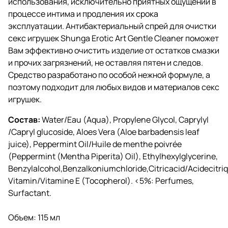
использования, исключительно приятных ощущений в
процессе интима и продления их срока
эксплуатации. Антибактериальный спрей для очистки
секс игрушек Shunga Erotic Art Gentle Cleaner поможет
Вам эффективно очистить изделие от остатков смазки
и прочих загрязнений, не оставляя пятен и следов.
Средство разработано по особой нежной формуле, а
поэтому подходит для любых видов и материалов секс
игрушек.
Состав:
Water/Eau (Aqua), Propylene Glycol, Caprylyl
/Capryl glucoside, Aloes Vera (Aloe barbadensis leaf
juice), Peppermint Oil/Huile de menthe poivrée
(Peppermint (Mentha Piperita) Oil), Ethylhexylglycerine,
Benzylalcohol,Benzalkoniumchloride,Citricacid/Acidecitri
Vitamin/Vitamine E (Tocopherol). <5%: Perfumes,
Surfactant.
Объем: 115 мл