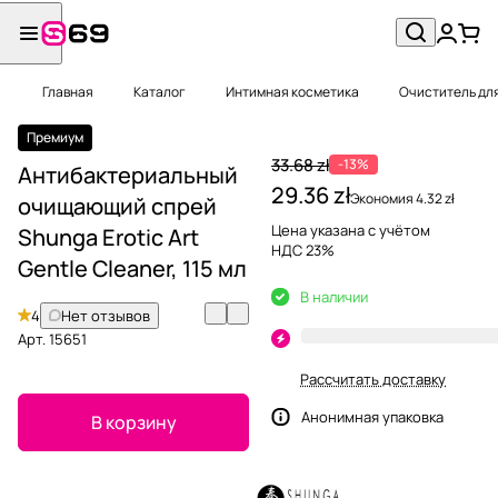
Главная
Каталог
Интимная косметика
Очиститель для
Премиум
33.68 zł
-13%
Антибактериальный
29.36 zł
Экономия 4.32 zł
очищающий спрей
Цена указана с учётом
Shunga Erotic Art
НДС 23%
Gentle Cleaner, 115 мл
В наличии
4
Нет отзывов
Арт.
15651
Рассчитать доставку
Анонимная упаковка
В корзину