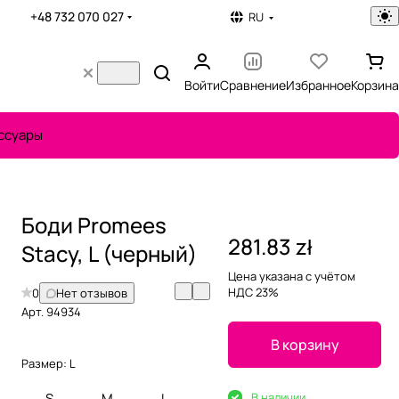
+48 732 070 027
RU
Войти
Сравнение
Избранное
Корзина
ссуары
Боди Promees
281.83 zł
Stacy, L (черный)
Цена указана с учётом
НДС 23%
0
Нет отзывов
Арт.
94934
В корзину
Размер:
L
S
M
L
В наличии