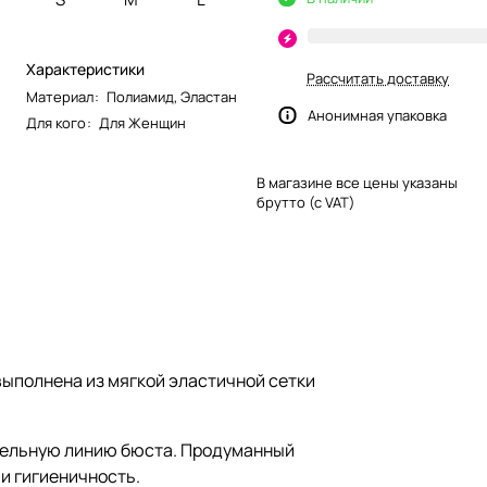
Характеристики
Рассчитать доставку
Материал
:
Полиамид
,
Эластан
Анонимная упаковка
Для кого
:
Для Женщин
В магазине все цены указаны
брутто (с VAT)
выполнена из мягкой эластичной сетки
тельную линию бюста. Продуманный
и гигиеничность.