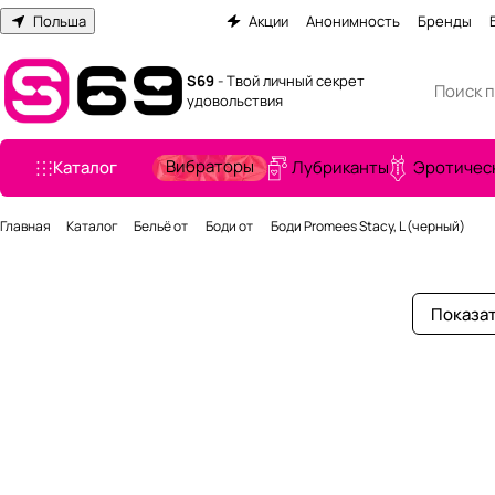
Польша
Акции
Анонимность
Бренды
S69
- Твой личный секрет
удовольствия
Вибраторы
Каталог
Лубриканты
Эротичес
Главная
Каталог
Бельё от
Боди от
Боди Promees Stacy, L (черный)
Показат