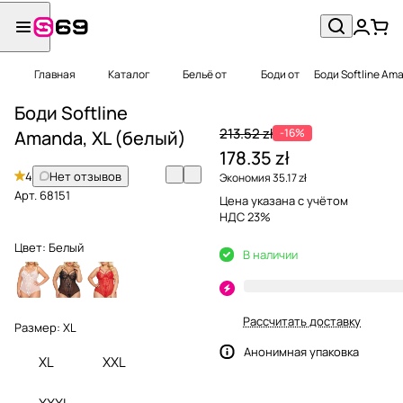
Главная
Каталог
Бельё от
Боди от
Боди Softline Ama
Боди Softline
213.52 zł
-16%
Amanda, XL (белый)
178.35 zł
4
Нет отзывов
Экономия 35.17 zł
Арт.
68151
Цена указана с учётом
НДС 23%
Цвет:
Белый
В наличии
Рассчитать доставку
Размер:
XL
Анонимная упаковка
XL
XXL