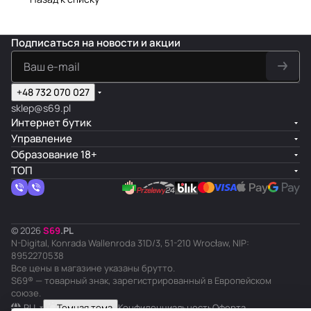
Подписаться
на новости и акции
+48 732 070 027
sklep@s69.pl
Интернет бутик
Управление
Образование 18+
ТОП
© 2026
S
69
.
PL
N-Digital, Konrada Wallenroda 31D/3, 51-210 Wrocław, NIP:
8952270538
Все цены в магазине указаны брутто.
S69® — товарный знак, зарегистрированный в Европейском
союзе.
RU
Темная тема
Конфиденциальность
Оферта