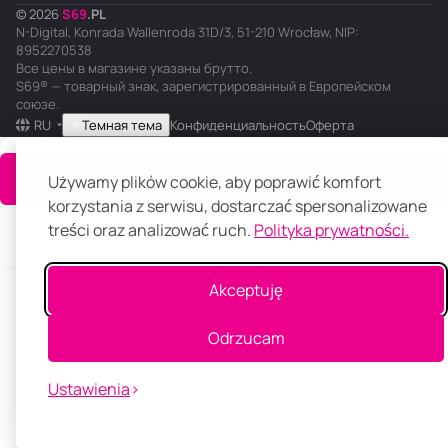
© 2026
S
69
.
PL
N-Digital, Konrada Wallenroda 31D/3, 51-210 Wrocław, NIP:
8952270538
Все цены в магазине указаны брутто.
S69® — товарный знак, зарегистрированный в Европейском
союзе.
RU
Темная тема
Конфиденциальность
Оферта
В корзину
Używamy plików cookie, aby poprawić komfort
korzystania z serwisu, dostarczać spersonalizowane
treści oraz analizować ruch.
Polityka prywatności.
Главная
Каталог
Корзина
Избранные
Кабинет
Сравнение
Akceptuję
Odrzucam
Ustawienia