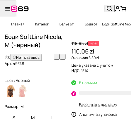
Главная
Каталог
Бельё от
Боди от
Боди SoftLine Nic
Боди SoftLine Nicola,
118.95 zł
-7%
M (чернный)
110.06 zł
0
Нет отзывов
Экономия 8.89 zł
Арт.
49349
Цена указана с учётом
НДС 23%
Цвет:
Черный
В наличии
Рассчитать доставку
Размер:
M
Анонимная упаковка
S
M
L