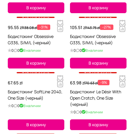
В корзину
В корзину
+18 показать
+18 показать
95.55 zł
-31%
105.51 zł
-27%
138.08 zł
143.75 zł
Бодистокинг Obsessive
Бодистокинг Obsessive
G336, S/M/L (черный)
G335, S/M/L (черный)
0
0
В наличии
0
0
В наличии
В корзину
В корзину
+18 показать
+18 показать
67.65 zł
63.98 zł
-9%
70.63 zł
Бодистокинг SoftLine 2040,
Бодистокинг Le Désir With
One Size (черный)
Open Crotch, One Size
(черный)
0
0
В наличии
0
0
В наличии
В корзину
В корзину