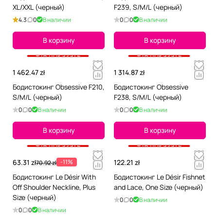
XL/XXL (черный)
F239, S/M/L (черный)
4.3
0
В наличии
0
0
В наличии
В корзину
В корзину
+18 показать
+18 показать
1 462.47 zł
1 314.87 zł
Бодистокинг Obsessive F210,
Бодистокинг Obsessive
S/M/L (черный)
F238, S/M/L (черный)
0
0
В наличии
0
0
В наличии
В корзину
В корзину
+18 показать
+18 показать
63.31 zł
-11%
122.21 zł
70.92 zł
Бодистокинг Le Désir With
Бодистокинг Le Désir Fishnet
Off Shoulder Neckline, Plus
and Lace, One Size (черный)
Size (черный)
0
0
В наличии
0
0
В наличии