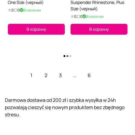
One Size (черный)
Suspender Rhinestone, Plus
Size (черный)
0
0
В наличии
0
0
В наличии
В корзину
В корзину
Загрузить еще
1
2
3
...
6
Darmowa dostawa od 200 zł i szybka wysyłka w 24h
pozwalają cieszyć się nowym produktem bez zbędnego
stresu.