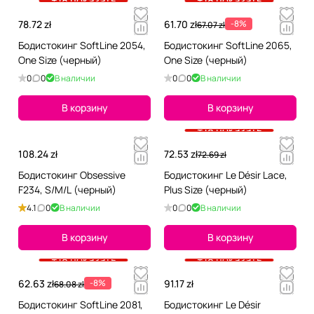
+18 показать
+18 показать
78.72 zł
61.70 zł
-8%
67.07 zł
Бодистокинг SoftLine 2054,
Бодистокинг SoftLine 2065,
One Size (черный)
One Size (черный)
0
0
В наличии
0
0
В наличии
В корзину
В корзину
+18 показать
108.24 zł
72.53 zł
72.69 zł
Бодистокинг Obsessive
Бодистокинг Le Désir Lace,
F234, S/M/L (черный)
Plus Size (черный)
4.1
0
В наличии
0
0
В наличии
В корзину
В корзину
+18 показать
+18 показать
62.63 zł
-8%
91.17 zł
68.08 zł
Бодистокинг SoftLine 2081,
Бодистокинг Le Désir