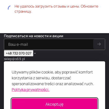
Не удалось загрузить отзывы и цены. Обновите
страницу.
Подписаться
на новости и акции
+48 732 070 027
sklep@s69.pl
Интернет бутик
Управление
Używamy plików cookie, aby poprawić komfort
Образование 18+
korzystania z serwisu, dostarczać
ТОП
spersonalizowane treści oraz analizować ruch.
Polityka prywatności.
© 2026
S
69
.
PL
Akceptuję
N-Digital, Konrada Wallenroda 31D/3, 51-210 Wrocław, NIP: