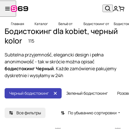
Главная
Каталог
Бельё от
Бодистокинг от
Бодисток
Бодистокинг dla kobiet, черный
kolor
115
Subtelna przyjemność, elegancki design i pełna
anonimowość - tak w skrócie można opisać
бодистокинг Черный
. Każde zamówienie pakujemy
dyskretnie i wysyłamy w 24h
Черный бодистокинг
Зеленый бодистокинг
Розов
Все фильтры
По убыванию сортировки