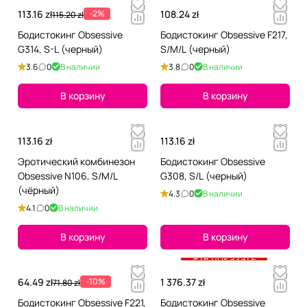
113.16 zł
-2%
108.24 zł
115.20 zł
Бодистокинг Obsessive
Бодистокинг Obsessive F217,
G314, S-L (черный)
S/M/L (черный)
3.6
0
В наличии
3.8
0
В наличии
В корзину
В корзину
113.16 zł
113.16 zł
Эротический комбинезон
Бодистокинг Obsessive
Obsessive N106, S/M/L
G308, S/L (черный)
(чёрный)
4.3
0
В наличии
4.1
0
В наличии
В корзину
В корзину
+18 показать
64.49 zł
-10%
1 376.37 zł
71.80 zł
Бодистокинг Obsessive F221,
Бодистокинг Obsessive