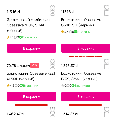
113.16 zł
113.16 zł
Эротический комбинезон
Бодистокинг Obsessive
Obsessive N106, S/M/L
G308, S/L (черный)
(чёрный)
4.3
0
В наличии
4.1
0
В наличии
В корзину
В корзину
+18 показать
70.78 zł
-1%
1 376.37 zł
71.80 zł
Бодистокинг Obsessive F221,
Бодистокинг Obsessive
XL/XXL (черный)
F239, S/M/L (черный)
4.3
0
В наличии
0
0
В наличии
В корзину
В корзину
+18 показать
+18 показать
1 462.47 zł
1 314.87 zł