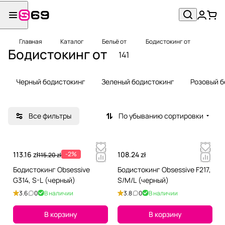
Главная
Каталог
Бельё от
Бодистокинг от
Бодистокинг от
141
Черный бодистокинг
Зеленый бодистокинг
Розовый б
Все фильтры
По убыванию сортировки
113.16 zł
-2%
108.24 zł
115.20 zł
Бодистокинг Obsessive
Бодистокинг Obsessive F217,
G314, S-L (черный)
S/M/L (черный)
3.6
0
В наличии
3.8
0
В наличии
В корзину
В корзину