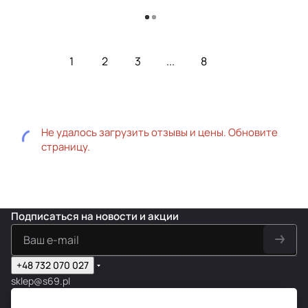
Загрузить еще
1
2
3
...
8
Не удалось загрузить отзывы и цены. Обновите
страницу.
Подписаться
на новости и акции
+48 732 070 027
sklep@s69.pl
Интернет бутик