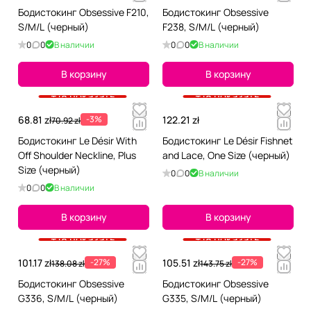
Бодистокинг Obsessive F210,
Бодистокинг Obsessive
S/M/L (черный)
F238, S/M/L (черный)
0
0
В наличии
0
0
В наличии
В корзину
В корзину
+18 показать
+18 показать
68.81 zł
-3%
122.21 zł
70.92 zł
Бодистокинг Le Désir With
Бодистокинг Le Désir Fishnet
Off Shoulder Neckline, Plus
and Lace, One Size (черный)
Size (черный)
0
0
В наличии
0
0
В наличии
В корзину
В корзину
+18 показать
+18 показать
101.17 zł
-27%
105.51 zł
-27%
138.08 zł
143.75 zł
Бодистокинг Obsessive
Бодистокинг Obsessive
G336, S/M/L (черный)
G335, S/M/L (черный)