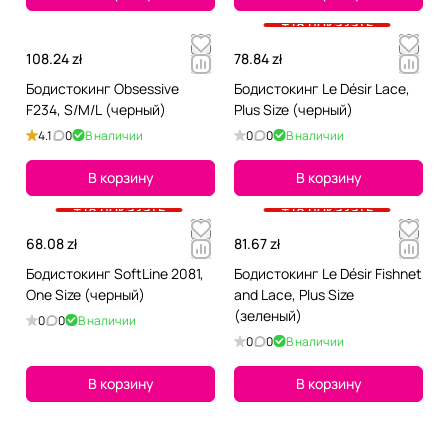
+18 показать
108.24 zł
78.84 zł
Бодистокинг Obsessive
Бодистокинг Le Désir Lace,
F234, S/M/L (черный)
Plus Size (черный)
4.1
0
В наличии
0
0
В наличии
В корзину
В корзину
+18 показать
+18 показать
68.08 zł
81.67 zł
Бодистокинг SoftLine 2081,
Бодистокинг Le Désir Fishnet
One Size (черный)
and Lace, Plus Size
(зеленый)
0
0
В наличии
0
0
В наличии
В корзину
В корзину