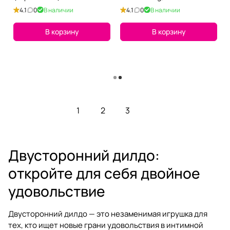
(фиолетовый)
4.1
0
В наличии
4.1
0
В наличии
В корзину
В корзину
Загрузить еще
1
2
3
Двусторонний дилдо:
откройте для себя двойное
удовольствие
Двусторонний дилдо — это незаменимая игрушка для
тех, кто ищет новые грани удовольствия в интимной