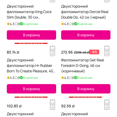
Двухсторонний
Двухсторонний
фаллоимитатор King Cock
фаллоимитатор Dorcel Real
Slim Double, 30 см
Double Do, 42 см (черный)
(телесный)
4.3
0
В наличии
4.3
0
В наличии
В корзину
В корзину
+18 показать
83.74 zł
272.96 zł
-8%
295.46 zł
Двухсторонний
Фаллоимитатор Get Real
фаллоимитатор Hi-Rubber
Foreskin D-Dong, 46 см
Born To Create Pleasure, 45
(коричневый)
см (розовый)
4.3
0
В наличии
4.2
0
В наличии
В корзину
В корзину
+18 показать
+18 показать
102.83 zł
92.59 zł
Двухсторонний
Двухсторонний