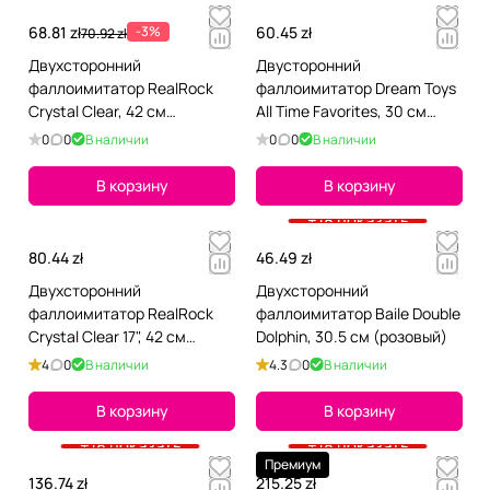
68.81 zł
-3%
60.45 zł
70.92 zł
Двухсторонний
Двусторонний
фаллоимитатор RealRock
фаллоимитатор Dream Toys
Crystal Clear, 42 см
All Time Favorites, 30 см
(голубой)
(фиолетовый)
0
0
В наличии
0
0
В наличии
В корзину
В корзину
+18 показать
80.44 zł
46.49 zł
Двухсторонний
Двухсторонний
фаллоимитатор RealRock
фаллоимитатор Baile Double
Crystal Clear 17", 42 см
Dolphin, 30.5 см (розовый)
(зеленый)
4
0
В наличии
4.3
0
В наличии
В корзину
В корзину
+18 показать
+18 показать
Премиум
136.74 zł
215.25 zł