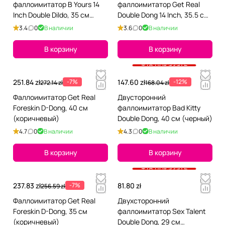
фаллоимитатор B Yours 14
фаллоимитатор Get Real
Inch Double Dildo, 35 см
Double Dong 14 Inch, 35.5 см
(фиолетовый)
(телесный)
3.4
0
В наличии
3.6
0
В наличии
В корзину
В корзину
+18 показать
251.84 zł
-7%
147.60 zł
-12%
272.14 zł
168.04 zł
Фаллоимитатор Get Real
Двусторонний
Foreskin D-Dong, 40 см
фаллоимитатор Bad Kitty
(коричневый)
Double Dong, 40 см (черный)
4.7
0
В наличии
4.3
0
В наличии
В корзину
В корзину
+18 показать
237.83 zł
-7%
81.80 zł
256.59 zł
Фаллоимитатор Get Real
Двухсторонний
Foreskin D-Dong, 35 см
фаллоимитатор Sex Talent
(коричневый)
Double Dong, 29 см