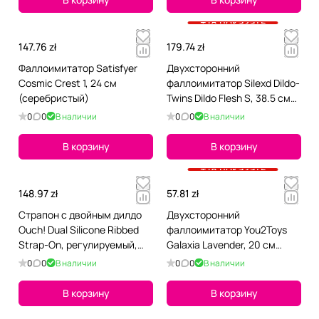
+18 показать
147.76 zł
179.74 zł
Фаллоимитатор Satisfyer
Двухсторонний
Cosmic Crest 1, 24 см
фаллоимитатор Silexd Dildo-
(серебристый)
Twins Dildo Flesh S, 38.5 см
(телесный)
0
0
В наличии
0
0
В наличии
В корзину
В корзину
+18 показать
148.97 zł
57.81 zł
Страпон с двойным дилдо
Двухсторонний
Ouch! Dual Silicone Ribbed
фаллоимитатор You2Toys
Strap-On, регулируемый,
Galaxia Lavender, 20 см
черный
(фиолетовый)
0
0
В наличии
0
0
В наличии
В корзину
В корзину