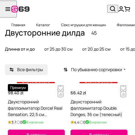
Главная
Каталог
Секс игрушки для женщин
Фаллоимит
Двусторонние дилда
45
Длинна от и до
от 25 до 30 см
от 20 до 25 см
от 15 д
Все фильтры
По убыванию сортировки
+18 показать
+18 показать
Премиум
98.40 zł
66.42 zł
Двухсторонний
Двухсторонний
фаллоимитатор Dorcel Real
фаллоимитатор Double
Sensation, 22,5 см
Donges, 36 см (телесный)
(розовый)
3.7
0
В наличии
4.4
0
В наличии
В корзину
В корзину