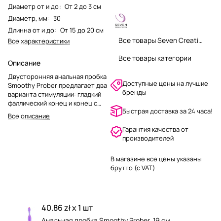
Диаметр от и до
:
От 2 до 3 см
Диаметр, мм
:
30
Длинна от и до
:
От 15 до 20 см
Все товары Seven Creations
Все характеристики
Все товары категории
Описание
Двусторонняя анальная пробка
Доступные цены на лучшие
Smoothy Prober предлагает два
бренды
варианта стимуляции: гладкий
фаллический конец и конец с
Быстрая доставка за 24 часа!
расширяющимися шариками.
Все описание
Изготовлена из мягкого
Гарантия качества от
гелевого материала, не
производителей
содержащего фталаты.
Идеально подходит как для
новичков, так и для опытных
В магазине все цены указаны
пользователей.
брутто (с VAT)
40.86 zł x 1 шт
Анальная пробка Smoothy Prober, 19 см