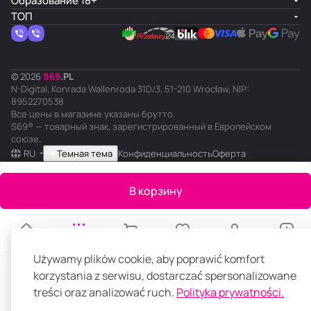
Образование 18+
ТОП
© 2026
S
69
.
PL
N-Digital, Konrada Wallenroda 31D/3, 51-210 Wrocław, NIP:
8952270538
Все цены в магазине указаны брутто.
S69® — товарный знак, зарегистрированный в Европейском
союзе.
RU
Темная тема
Конфиденциальность
Оферта
В корзину
Главная
Каталог
Корзина
Избранные
Кабинет
Сравнение
Używamy plików cookie, aby poprawić komfort
korzystania z serwisu, dostarczać spersonalizowane
treści oraz analizować ruch.
Polityka prywatności.