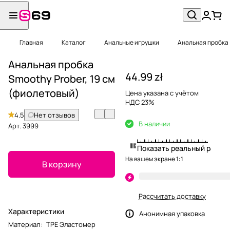
Главная
Каталог
Анальные игрушки
Анальная пробка
Анальная пробка
44.99 zł
Smoothy Prober, 19 см
(фиолетовый)
Цена указана с учётом
НДС 23%
4.5
Нет отзывов
В наличии
Арт.
3999
Показать реальный разме
На вашем экране 1:1
В корзину
Рассчитать доставку
Характеристики
Анонимная упаковка
Материал
:
TPE Эластомер