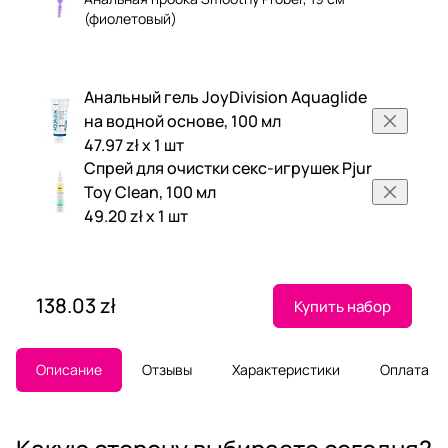
(фиолетовый)
Анальный гель JoyDivision Aquaglide
на водной основе, 100 мл
47.97 zł x 1 шт
Спрей для очистки секс-игрушек Pjur
Toy Clean, 100 мл
49.20 zł x 1 шт
138.03 zł
Купить набор
Описание
Отзывы
Характеристики
Оплата