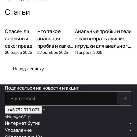
Статьи
Опасен ли
Что такое
Анальные пробки и гели
анальный
анальная
– как выбрать лучшие
секс: правда
пробка и как ею
игрушки для анального
20 марта 2026
22 октября 2025
11 апреля 2025
и ошибки
пользоваться
секса
Назад к списку
Подписаться
на новости и акции
+48 732 070 027
sklep@s69.pl
Интернет бутик
Управление