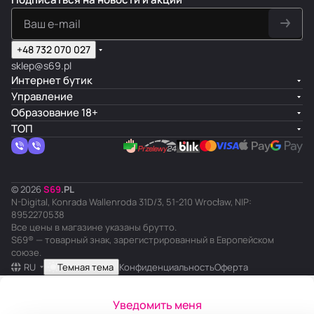
+48 732 070 027
sklep@s69.pl
Интернет бутик
Управление
Образование 18+
ТОП
© 2026
S
69
.
PL
N-Digital, Konrada Wallenroda 31D/3, 51-210 Wrocław, NIP:
8952270538
Все цены в магазине указаны брутто.
S69® — товарный знак, зарегистрированный в Европейском
союзе.
RU
Темная тема
Конфиденциальность
Оферта
Уведомить меня