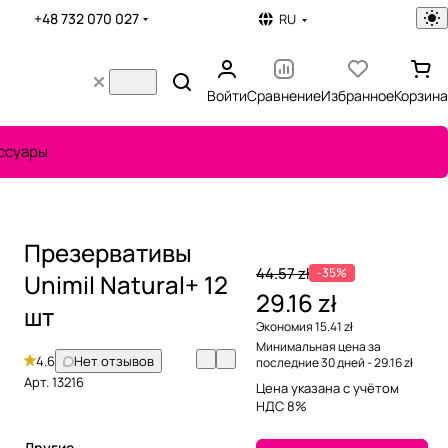
+48 732 070 027
RU
Войти
Сравнение
Избранное
Корзина
ссуары
Презервативы
44.57 zł
-35%
Unimil Natural+ 12
29.16 zł
шт
Экономия 15.41 zł
Минимальная цена за
4.6
Нет отзывов
последние 30 дней - 29.16 zł
Арт.
13216
Цена указана с учётом
НДС 8%
Другие