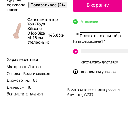
В корзину
Показать все (2)
покупали
также
Фаллоимитатор
В наличии
You2Toys
Silicone
Dildo Size
146.83 zł
Показать реальный разм
M, 18 см
На вашем экране 1:1
(телесный)
Характеристики
Рассчитать доставку
Материал
:
Латекс
Анонимная упаковка
Основа
:
Вода и силикон
Диаметр, мм
:
53
Длина, см
:
18
В магазине все цены указаны
Все характеристики
брутто (с VAT)