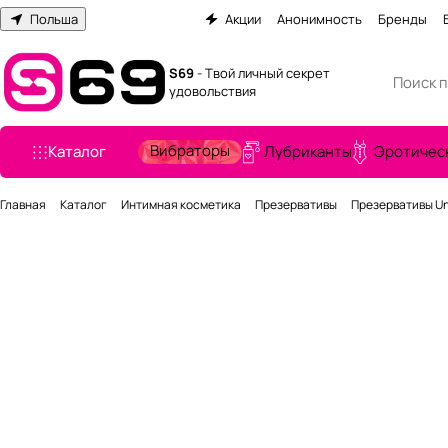
Польша
Акции
Анонимность
Бренды
S69
- Твой личный секрет
удовольствия
Вибраторы
Каталог
Лубриканты
Эротичес
Главная
Каталог
Интимная косметика
Презервативы
Презервативы Uni