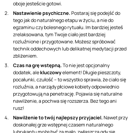
oboje jesteście gotowi.
Nastawienie psychiczne.
Postaraj się podejść do
tego jak do naturalnego etapu w życiu, a nie do
egzaminu czy bolesnego rytuału. Im bardziej jesteś
zrelaksowana, tym Twoje ciało jest bardziej
rozluźnione i przygotowane. Możesz spróbować
technik oddechowych lub delikatnej medytacji przed
zbliżeniem.
Czas na grę wstępną.
To nie jest opcjonalny
dodatek, ale
kluczowy
element! Długie pieszczoty,
pocałunki, czułość – to wszystko sprawia, że ciało się
rozluźnia, a narządy płciowe kobiety odpowiednio
przygotowują na penetrację. Pojawia się naturalne
nawilżenie, a pochwa się rozszerza. Bez tego ani
rusz!
Nawilżenie to twój najlepszy przyjaciel.
Nawet przy
doskonałej grze wstępnej czasem naturalnego
lubrykantu może być za mało, zwłaszcza gdy się