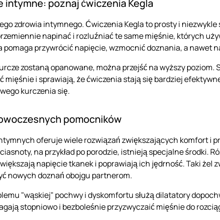
ie intymne: poznaj ćwiczenia Kegla
ego zdrowia intymnego. Ćwiczenia Kegla to prosty i niezwykl
przemiennie napinać i rozluźniać te same mięśnie, których u
 pomaga przywrócić napięcie, wzmocnić doznania, a nawet n
urcze zostaną opanowane, można przejść na wyższy poziom.
ć mięśnie i sprawiają, że ćwiczenia stają się bardziej efekty
wego kurczenia się.
z nowoczesnych pomocników
tymnych oferuje wiele rozwiązań zwiększających komfort i pr
ciasnoty, na przykład po porodzie, istnieją specjalne środki. 
iększają napięcie tkanek i poprawiają ich jędrność. Taki że
zyć nowych doznań obojgu partnerom.
lemu "wąskiej" pochwy i dyskomfortu służą dilatatory dopoch
agają stopniowo i bezboleśnie przyzwyczaić mięśnie do rozciąga