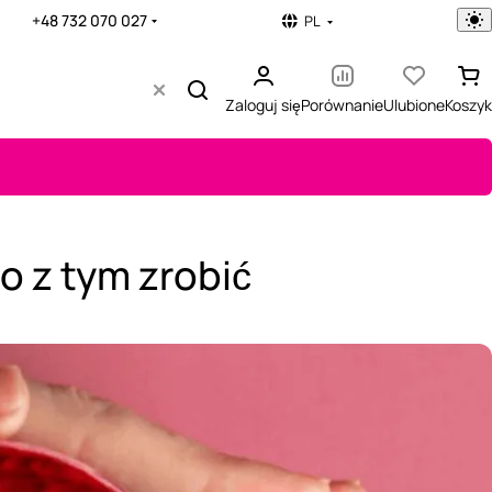
+48 732 070 027
PL
Zaloguj się
Porównanie
Ulubione
Koszyk
o z tym zrobić