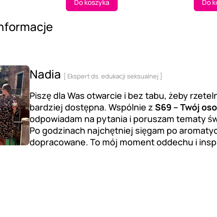
Do koszyka
Do k
nformacje
Nadia
[ Ekspert ds. edukacji seksualnej ]
Piszę dla Was otwarcie i bez tabu, żeby rzeteln
bardziej dostępna. Wspólnie z
S69 – Twój oso
odpowiadam na pytania i poruszam tematy św
Po godzinach najchętniej sięgam po aromatycz
dopracowane. To mój moment oddechu i inspirac