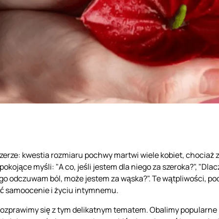
erze: kwestia rozmiaru pochwy martwi wiele kobiet, chociaż z
epokojące myśli: "A co, jeśli jestem dla niego za szeroka?", "Dl
ego odczuwam ból, może jestem za wąska?". Te wątpliwości, p
ć samoocenie i życiu intymnemu.
 rozprawimy się z tym delikatnym tematem. Obalimy popularne