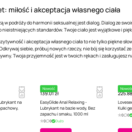
t: miłość i akceptacja własnego ciała
ą w podróży do harmonii seksualnej jest dialog. Dialog ze swo
nieistniejących standardów. Twoje ciało jest wyjątkowe i pię
ozytywność i akceptacja własnego ciała to nie tylko piękne s
Odkrywaj siebie, próbuj nowych rzeczy, nie bój się korzystać z
ywny. Twoja przyjemność jest w twoich rękach i zasługujesz n
Nowość
Nowoś
139.01 zł
225.88
Lubrykant na
EasyGlide Anal Relaxing -
Lovesec
zapachowy,
Lubrykant na bazie wody, Bez
Kulki g
zapachu i smaku, 1000 ml
0
0
0
0
Dużo