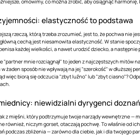
ażniejsze, omówimy, co można zrobić, aby osiągnąć harmonię,
zyjemności: elastyczność to podstawa
jszą rzeczą, którą trzeba zrozumieć, jest to, że pochwa nie je
główną cechą jest niesamowita elastyczność. W stanie spoczynku
enisa każdej wielkości, a nawet urodzić dziecko, a następnie
e "partner mnie rozciągnął" to jeden z najczęstszych mitów 
 w żaden sposób nie wpływają na jej "szerokość" w dłuższej pe
d więc biorą się odczucia "zbyt luźno" lub "zbyt ciasno"? Od
ach.
miednicy: niewidzialni dyrygenci doznań
 z mięśni, który podtrzymuje twoje narządy wewnętrzne — mac
 również, niczym gorset, otaczają pochwę. To właśnie od ich k
 podczas zbliżenia — zarówno dla ciebie, jak i dla twojego pa