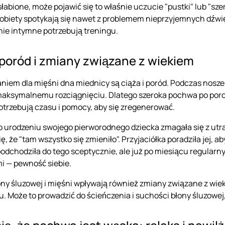
łabione, może pojawić się to właśnie uczucie "pustki" lub "sze
obiety spotykają się nawet z problemem nieprzyjemnych dźwi
nie intymne potrzebują treningu.
 poród i zmiany związane z wiekiem
iem dla mięśni dna miednicy są ciąża i poród. Podczas nos
ksymalnemu rozciągnięciu. Dlatego szeroka pochwa po porodzi
otrzebują czasu i pomocy, aby się zregenerować.
o urodzeniu swojego pierworodnego dziecka zmagała się z utrat
, że "tam wszystko się zmieniło". Przyjaciółka poradziła jej, 
odchodziła do tego sceptycznie, ale już po miesiącu regular
mi — pewność siebie.
ny śluzowej i mięśni wpływają również zmiany związane z wie
. Może to prowadzić do ścieńczenia i suchości błony śluzowej,