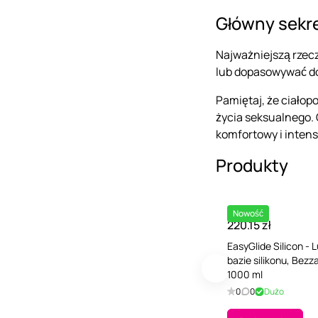
Główny sekre
Najważniejszą rzecz
lub dopasowywać do 
Pamiętaj, że ciałop
życia seksualnego. 
komfortowy i intens
Produkty
Nowość
220.15 zł
EasyGlide Silicon - 
bazie silikonu, Bez
1000 ml
0
0
Dużo