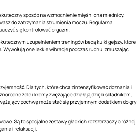
e skuteczny sposób na wzmocnienie mięśni dna miednicy.
żywasz do zatrzymania strumienia moczu. Regularna
auczyć się kontrolować orgazm.
 Skutecznym uzupełnieniem treningów będą
kulki gejszy
, które
wne. Wywołują one lekkie wibracje podczas ruchu, zmuszając
zyjemność. Dla tych, które chcą zintensyfikować doznania i
Różnorodne
żele i kremy zwężające
działają dzięki składnikom,
l zwężający pochwę może stać się przyjemnym dodatkiem do gry
wowe. Są to specjalne zestawy gładkich rozszerzaczy o różnej
nia i relaksacji.