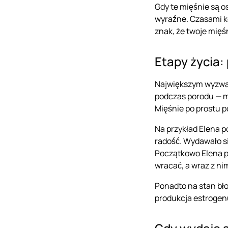
Gdy te mięśnie są os
wyraźne. Czasami k
znak, że twoje mięś
Etapy życia:
Największym wyzwan
podczas porodu — ma
Mięśnie po prostu p
Na przykład Elena p
radość. Wydawało się
Początkowo Elena p
wracać, a wraz z ni
Ponadto na stan bło
produkcja estrogenu