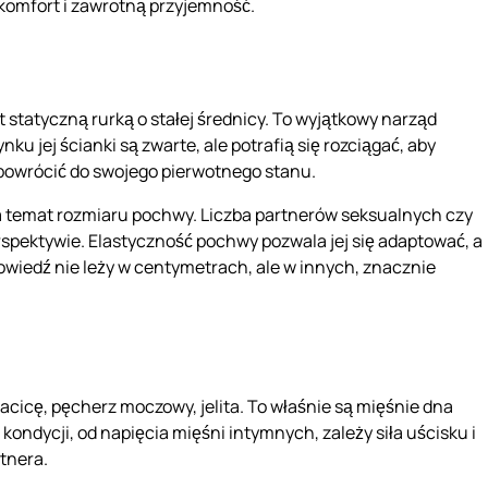
 komfort i zawrotną przyjemność.
st statyczną rurką o stałej średnicy. To wyjątkowy narząd
 jej ścianki są zwarte, ale potrafią się rozciągać, aby
 powrócić do swojego pierwotnego stanu.
na temat rozmiaru pochwy. Liczba partnerów seksualnych czy
rspektywie. Elastyczność pochwy pozwala jej się adaptować, a
powiedź nie leży w centymetrach, ale w innych, znacznie
icę, pęcherz moczowy, jelita. To właśnie są mięśnie dna
ondycji, od napięcia mięśni intymnych, zależy siła uścisku i
rtnera.