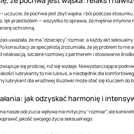
ię, że pochwa jest wąska: relaks i nawil
 uczucie, że pochwa jest zbyt wąska, i ból podczas stosunku.
e, lęk przed bólem — wszystko to sprawia, że mięśnie intymne 
arierę ochronną.
zas uważała, że ma "dziecięcy" rozmiar, a każdy akt seksualny 
Po konsultacji ze specjalistą zrozumiała, że jej problem to nie
d relaksacją, szczere rozmowy z partnerem i stosowanie środ
związuje się prościej, niż się wydaje. Niewystarczające pod
jakości
lubrykanty
to nie luksus, a niezbędnik dla komfortowego
 lubrykant dla wrażliwej śluzówki może stać się kluczem do 
iałania: jak odzyskać harmonię i intens
e na nasze odczucia wpływa nie mityczny "rozmiar", ale konkre
y poprawić jakość swojego życia seksualnego.