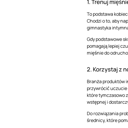
1. Trenuj mięśn
To podstawa kobiec
Chodzi o to, aby na
gimnastyka intymna
Gdy podstawowe sk
pomagają lepiej czu
mięśnie do odrucho
2. Korzystaj 
Branża produktów in
przywrócić uczucie 
które tymczasowo zw
wstępnej i dostarc
Do rozwiązania prob
średnicy, które pom