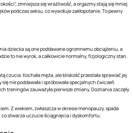
rokości", zmniejsza się wrażliwość, a orgazmy stają się mniej
ęków podczas seksu, co wywołuje zakłopotanie. To pewny
zenia dziecka są one poddawane ogromnemu obciążeniu, a
e to nie wyrok, a całkowicie normalny, fizjologiczny stan.
ą czucia. Kochała męża, ale bliskość przestała sprawiać jej
aby się nie poddawała i spróbowała specjalnych ćwiczeń.
nych treningów zauważyła pierwsze zmiany. Doznania zaczęły
kiem. Z wiekiem, zwłaszcza w okresie menopauzy, spada
 co stwarza uczucie ściągnięcia i dyskomfortu.