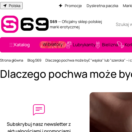
Polska
Promocje
Dyskretna paczka
Mark
S69
— Oficjalny sklep polskiej
marki erotycznej
Wibratory
Katalog
Lubrykanty
Bielizna
Kor
Strona główna
Blog S69
Dlaczego pochwa może być "wąska" lub "szeroka" – i c
Dlaczego pochwa może być "
Subskrybuj nasz newsletter z
aktualnościami i promocjami