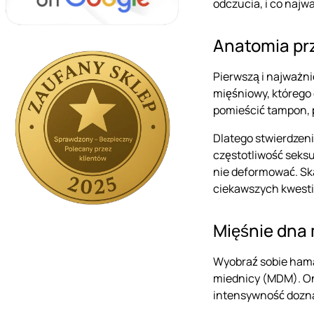
odczucia, i co najw
Anatomia pr
Pierwszą i najważnie
mięśniowy, którego 
pomieścić tampon, p
Dlatego stwierdzeni
częstotliwość seksu
nie deformować. Ską
ciekawszych kwesti
Mięśnie dna 
Wyobraź sobie hamak
miednicy (MDM). One
intensywność doznań