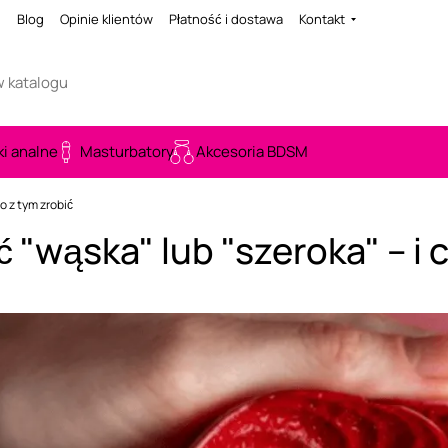
i
Blog
Opinie klientów
Płatność i dostawa
Kontakt
ki analne
Masturbatory
Akcesoria BDSM
o z tym zrobić
wąska" lub "szeroka" – i c