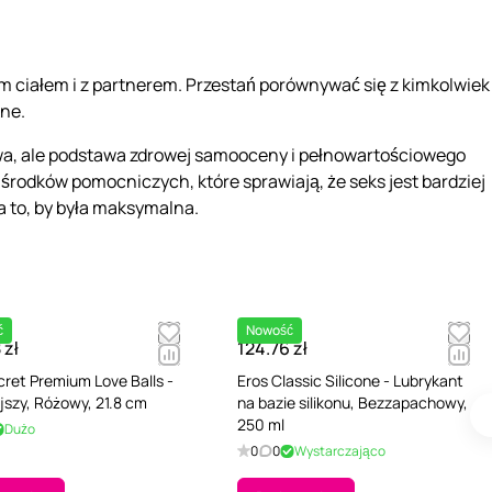
im ciałem i z partnerem. Przestań porównywać się z kimkolwiek
kne.
łowa, ale podstawa zdrowej samooceny i pełnowartościowego
e środków pomocniczych, które sprawiają, że seks jest bardziej
a to, by była maksymalna.
ć
Nowość
 zł
124.76 zł
ret Premium Love Balls -
Eros Classic Silicone - Lubrykant
ejszy, Różowy, 21.8 cm
na bazie silikonu, Bezzapachowy,
250 ml
Dużo
0
0
Wystarczająco