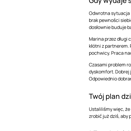
Gdy wydaje s
Odwrotna sytuacja —
brak pewności siebi
dosłownie buduje b
Marina przez długi c
kłótni z partnerem. 
pochwicy. Praca na
Czasami problem ro
dyskomfort. Dobrej 
Odpowiednio dobrany
Twój plan dz
Ustaliliśmy więc, ż
zrobić już dziś, ab