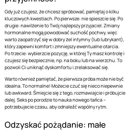
Gdy już czujesz, że chcesz spróbować, pamiętaj o kilku
kluczowych kwestiach. Po pierwsze: nie spieszcie się. Po
drugie: nawilżenie to Twój najlepszy przyjaciel. Zmiany
hormonalne mogą powodować suchość pochwy, więc
warto zaopatrzyć się w dobry żel intymny (lub lubrykant),
który zapewni komfort i zmniejszy ewentualne otarcia.
Po trzecie: wybierzcie pozycję, w której Ty masz kontrolę i
czujesz się bezpiecznie, np. na boku lub na wierzchu. To
pozwoli Ci uniknąć dyskomfortu i zrelaksować się.
Warto również pamiętać, że pierwsza próba może nie być
idealna. To normalne! Możecie czuć się nieco niepewnie
lub awkward. Śmiejcie się z tego, rozmawiajcie i próbujcie
dalej. Seks po porodzie to nauka nowego tańca –
potrzebujecie czasu, aby odnaleźć wspólny rytm.
Odzyskać pożądanie: małe