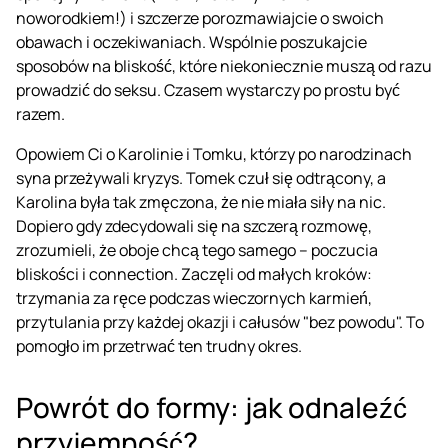
noworodkiem!) i szczerze porozmawiajcie o swoich
obawach i oczekiwaniach. Wspólnie poszukajcie
sposobów na bliskość, które niekoniecznie muszą od razu
prowadzić do seksu. Czasem wystarczy po prostu być
razem.
Opowiem Ci o Karolinie i Tomku, którzy po narodzinach
syna przeżywali kryzys. Tomek czuł się odtrącony, a
Karolina była tak zmęczona, że nie miała siły na nic.
Dopiero gdy zdecydowali się na szczerą rozmowę,
zrozumieli, że oboje chcą tego samego – poczucia
bliskości i connection. Zaczęli od małych kroków:
trzymania za ręce podczas wieczornych karmień,
przytulania przy każdej okazji i całusów "bez powodu". To
pomogło im przetrwać ten trudny okres.
Powrót do formy: jak odnaleźć
przyjemność?