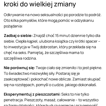
kroki do wielkiej zmiany
Odkrywanie na nowo seksualności po porodzie to podróż.
Oto kilka pomysłów, które mogą pomóc w odzyskaniu
pożądania:
Zadbaj o siebie:
Znajdź choć 15 minut dziennie tylko dla
siebie. Ciepła kąpiel, ulubiona książka czy krótki spacer –
to inwestycja w Twój dobrostan, który przekłada się na
chęć na seks. Pamiętaj, że szczęśliwa mama to
szczęśliwa rodzina.
Nie porównuj się:
Twoje ciało się zmieniło i to jest piękne.
To świadectwo niezwykłej siły. Postaraj się je
zaakceptować i pokochać nowe oblicze. Zamiast skupiać
się na rozstępach, pomyśl o cudzie, jakiego dokonałaś.
Eksperymentuj z pieszczotami:
Seks to nie tylko
penetracja. Pieszczoty, masaż, całowanie – to wszystko
są formy bliskości, które budują napięcie i przyjemność,