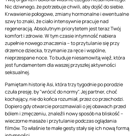
Nic dziwnego, że potrzebuje chwili, aby dojść do siebie.
Krwawienie połogowe, zmiany hormonalne i ewentualne
szwy to znaki, że ciało intensywnie pracuje nad
regeneracją. Absolutnym priorytetem jest teraz Twój
komfort i zdrowie. W tym czasie intymność nabiera
zupełnie nowego znaczenia – to przytulanie się przy
drzemce dziecka, trzymanie za ręce i wspólne,
nieprzespane noce. To buduje niesamowitą więź, która
jest fundamentem dla waszej przyszłej aktywności
seksualnej.
Pamiętam historię Asi, która trzy tygodnie po porodzie
czuła presję, by "wrócić do normy". Jej partner, choć
kochający, nie do końca rozumiał, przez co przechodzi.
Dopiero gdy otwarcie porozmawiali o jej obawach przed
bólem i zmęczeniu, znaleźli nowy sposób na bliskość –
wieczorne masaże i przytulanie podczas oglądania
filmów. To właśnie te małe gesty stały się ich nową formą
intymności.