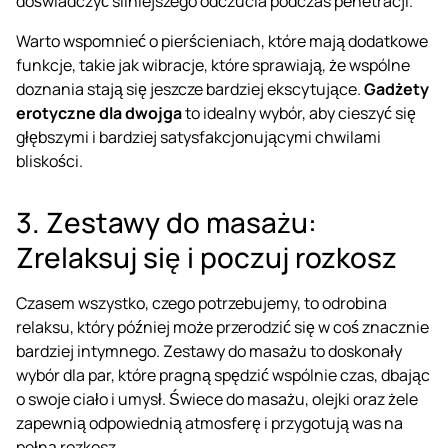
doświadczyć silniejszego odczucia podczas penetracji.
Warto wspomnieć o pierścieniach, które mają dodatkowe
funkcje, takie jak wibracje, które sprawiają, że wspólne
doznania stają się jeszcze bardziej ekscytujące.
Gadżety
erotyczne dla dwojga
to idealny wybór, aby cieszyć się
głębszymi i bardziej satysfakcjonującymi chwilami
bliskości.
3. Zestawy do masażu:
Zrelaksuj się i poczuj rozkosz
Czasem wszystko, czego potrzebujemy, to odrobina
relaksu, który później może przerodzić się w coś znacznie
bardziej intymnego.
Zestawy do masażu
to doskonały
wybór dla par, które pragną spędzić wspólnie czas, dbając
o swoje ciało i umysł. Świece do masażu, olejki oraz żele
zapewnią odpowiednią atmosferę i przygotują was na
pełną rozkosz.