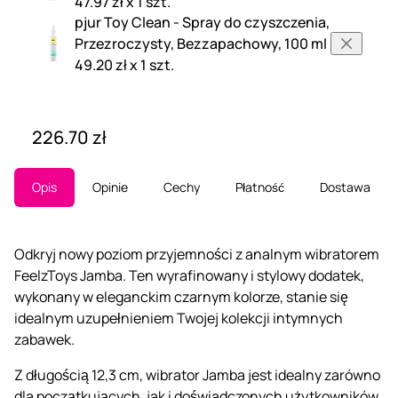
47.97 zł x 1 szt.
pjur Toy Clean - Spray do czyszczenia,
Przezroczysty, Bezzapachowy, 100 ml
49.20 zł x 1 szt.
226.70 zł
Opis
Opinie
Cechy
Płatność
Dostawa
Odkryj nowy poziom przyjemności z analnym wibratorem
FeelzToys Jamba. Ten wyrafinowany i stylowy dodatek,
wykonany w eleganckim czarnym kolorze, stanie się
idealnym uzupełnieniem Twojej kolekcji intymnych
zabawek.
Z długością 12,3 cm, wibrator Jamba jest idealny zarówno
dla początkujących, jak i doświadczonych użytkowników