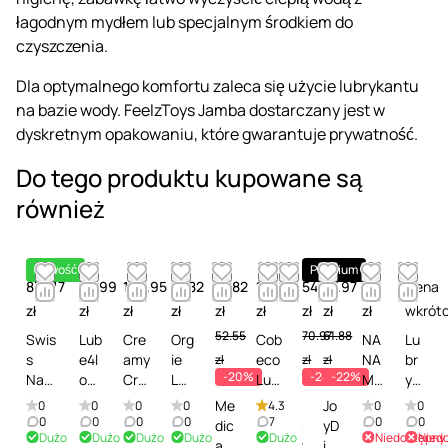
łagodnym mydłem lub specjalnym środkiem do
czyszczenia.
Dla optymalnego komfortu zaleca się użycie lubrykantu
na bazie wody. FeelzToys Jamba dostarczany jest w
dyskretnym opakowaniu, które gwarantuje prywatność.
Do tego produktu kupowane są
również
Nowość
Premium
835.17
48.99
105.95
41.82
41.82
127.92
54.12
47.97
52
Cena
zł
zł
zł
zł
zł
zł
zł
zł
zł
wkrót
52.55
70.97
61.88
Swis
Lub
Cre
Org
Cob
NA
Lu
s
e4l
amy
ie
eco
NA
br
zł
zł
zł
-20%
-24%
-22%
Navy
ove
Cre
Lub
Lub
MI
yk
Prem
rs
amy
e
rica
An
an
Me
i
Jo
0
0
0
0
4.3
0
0
ium
A is
Cu
Tub
ting
al
t
0
0
0
0
7
0
0
dic
n
yD
Dużo
Dużo
Dużo
Dużo
Dużo
Niedostępny
Nied
Anal
for
m -
e
Bu
Thi
Se
a-
t
ivi