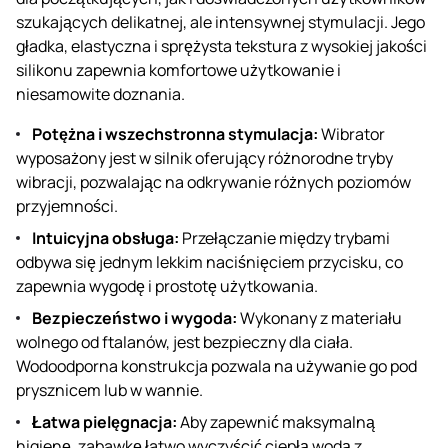
szukających delikatnej, ale intensywnej stymulacji. Jego
gładka, elastyczna i sprężysta tekstura z wysokiej jakości
silikonu zapewnia komfortowe użytkowanie i
niesamowite doznania.
Potężna i wszechstronna stymulacja:
Wibrator
wyposażony jest w silnik oferujący różnorodne tryby
wibracji, pozwalając na odkrywanie różnych poziomów
przyjemności.
Intuicyjna obsługa:
Przełączanie między trybami
odbywa się jednym lekkim naciśnięciem przycisku, co
zapewnia wygodę i prostotę użytkowania.
Bezpieczeństwo i wygoda:
Wykonany z materiału
wolnego od ftalanów, jest bezpieczny dla ciała.
Wodoodporna konstrukcja pozwala na używanie go pod
prysznicem lub w wannie.
Łatwa pielęgnacja:
Aby zapewnić maksymalną
higienę, zabawkę łatwo wyczyścić ciepłą wodą z