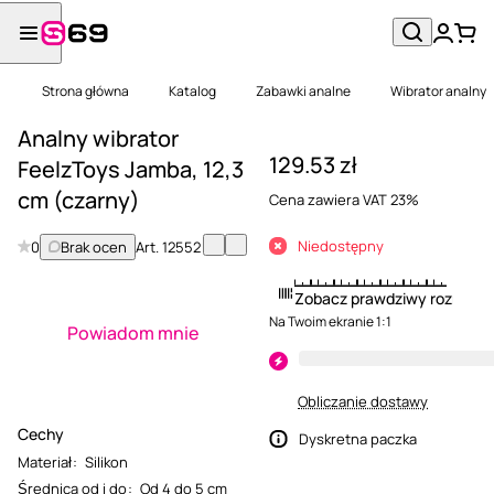
Strona główna
Katalog
Zabawki analne
Wibrator analny
Analny wibrator
129.53 zł
FeelzToys Jamba, 12,3
cm (czarny)
Cena zawiera VAT 23%
Niedostępny
0
Brak ocen
Art.
12552
Zobacz prawdziwy rozmiar
Na Twoim ekranie 1:1
Powiadom mnie
Obliczanie dostawy
Cechy
Dyskretna paczka
Materiał
:
Silikon
Średnica od i do
:
Od 4 do 5 cm