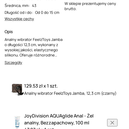
W sklepie prezentujemy ceny
Średnica, mm
:
43
brutto.
Długość od i do
:
Od 0 do 15 cm
Wszystkie cechy
Opis
Analny wibrator FeelzToys Jamba
o długości 12,3 cm, wykonany z
wysokiej jakości, elastycznego
silikonu. Oferuje różnorodne
tryby wibracji, jest wodoodporny i
Szczegóły
łatwy w czyszczeniu. Elegancki,
czarny design zapewnia
dyskretny wygląd i komfortowe
doznania.
129.53 zł x 1 szt.
Analny wibrator FeelzToys Jamba, 12,3 cm (czarny)
JoyDivision AQUAglide Anal - Żel
analny, Bezzapachowy, 100 ml