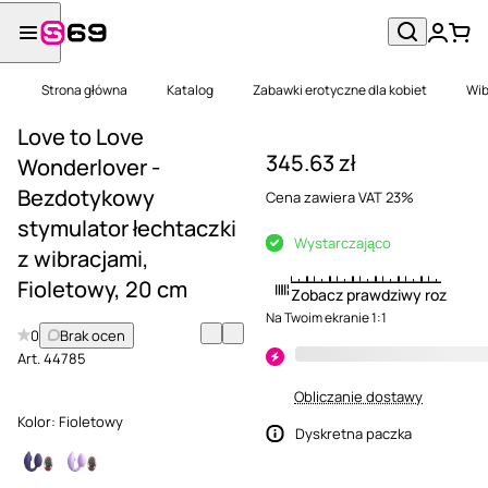
Strona główna
Katalog
Zabawki erotyczne dla kobiet
Wib
Love to Love
345.63 zł
Wonderlover -
Bezdotykowy
Cena zawiera VAT 23%
stymulator łechtaczki
Wystarczająco
z wibracjami,
Fioletowy, 20 cm
Zobacz prawdziwy rozmiar
Na Twoim ekranie 1:1
0
Brak ocen
Art.
44785
Obliczanie dostawy
Kolor:
Fioletowy
Dyskretna paczka