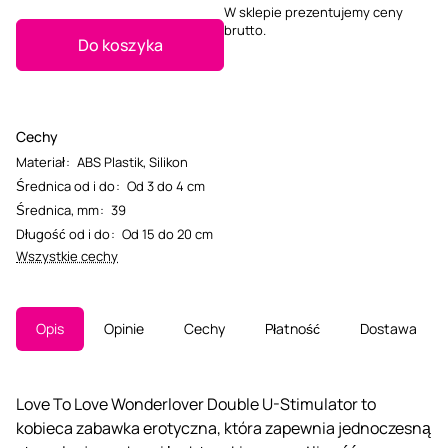
W sklepie prezentujemy ceny
brutto.
Do koszyka
Cechy
Materiał
:
ABS Plastik
,
Silikon
Średnica od i do
:
Od 3 do 4 cm
Średnica, mm
:
39
Długość od i do
:
Od 15 do 20 cm
Wszystkie cechy
Opis
Opinie
Cechy
Płatność
Dostawa
Love To Love Wonderlover Double U-Stimulator to
kobieca zabawka erotyczna, która zapewnia jednoczesną