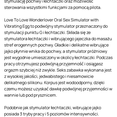
stymulację pochwy i łechtaczki oraz możliwość
sterowania wszystkimi funkcjami za pomocą pilota.
Love To Love Wonderlover Oral Sex Simulator with
Vibrating Egg to podwójny stymulator przeznaczony do
stymulacji punktu G i łechtaczki. Składa się ze
stymulatora łechtaczki i wibrującego jajeczka do masażu
stref erogennych pochwy. Gładkie i delikatne wibrujące
jajko płynnie wnika do pochwy, a stymulator próżniowy
jest wygodnie umieszczony w okolicy łechtaczki. Podczas
pracy otrzymujesz podwójną przyjemność i osiągasz
orgazm szybciej niż zwykle. Seks zabawka wykonana jest
z wysokiej jakości, jedwabistego i niesamowicie
delikatnego silikonu. Korpus jest wodoodporny, dzięki
czemu możesz uzyskać dawkę podwójnej przyjemności w
wannie lub pod prysznicem.
Podobnie jak stymulator łechtaczki, wibrujące jajko
posiada 3 tryby pracy i 5 poziomów intensywności.