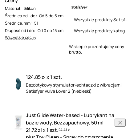
Cechy
Materiał
:
Silikon
Średnica od i do
:
Od 5 do 6 cm
Wszystkie produkty Satisfyer
Średnica, mm
:
51
Wszystkie produkty kategorii
Długość od i do
:
Od 0 do 15 cm
Wszystkie cechy
W sklepie prezentujemy ceny
brutto.
124.85 zł x 1 szt.
Bezdotykowy stymulator łechtaczki z wibracjami
Satisfyer Vulva Lover 2 (niebieski)
Just Glide Water-based - Lubrykant na
bazie wody, Bezzapachowy, 50 ml
21.72 zł x 1 szt.
24.41 zł
pjur Toy Clean - Spray do czyszczenia,