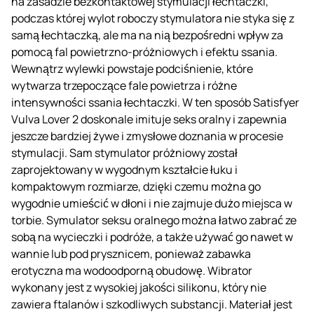
na zasadzie bezkontaktowej stymulacji łechtaczki,
podczas której wylot roboczy stymulatora nie styka się z
samą łechtaczką, ale ma na nią bezpośredni wpływ za
pomocą fal powietrzno-próżniowych i efektu ssania.
Wewnątrz wylewki powstaje podciśnienie, które
wytwarza trzepoczące fale powietrza i różne
intensywności ssania łechtaczki. W ten sposób Satisfyer
Vulva Lover 2 doskonale imituje seks oralny i zapewnia
jeszcze bardziej żywe i zmysłowe doznania w procesie
stymulacji. Sam stymulator próżniowy został
zaprojektowany w wygodnym kształcie łuku i
kompaktowym rozmiarze, dzięki czemu można go
wygodnie umieścić w dłoni i nie zajmuje dużo miejsca w
torbie. Symulator seksu oralnego można łatwo zabrać ze
sobą na wycieczki i podróże, a także używać go nawet w
wannie lub pod prysznicem, ponieważ zabawka
erotyczna ma wodoodporną obudowę. Wibrator
wykonany jest z wysokiej jakości silikonu, który nie
zawiera ftalanów i szkodliwych substancji. Materiał jest