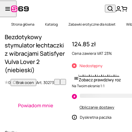
Strona główna
Katalog
Zabawki erotyczne dla kobiet
Wib
Bezdotykowy
124.85 zł
stymulator łechtaczki
z wibracjami Satisfyer
Cena zawiera VAT 23%
Vulva Lover 2
Niedostępny
(niebieski)
Zobacz prawdziwy rozmiar
0
Brak ocen
Art.
30273
Na Twoim ekranie 1:1
Powiadom mnie
Obliczanie dostawy
Dyskretna paczka