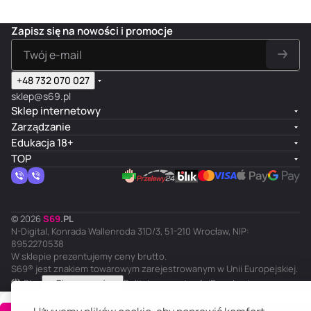
Zapisz się na nowości i promocje
+48 732 070 027
sklep@s69.pl
Sklep internetowy
Zarządzanie
Edukacja 18+
TOP
© 2026
S
69
.
PL
N-Digital, Konrada Wallenroda 31D/3, 51-210 Wrocław, NIP:
8952270538
W sklepie prezentujemy ceny brutto.
S69® jest znakiem towarowym zarejestrowanym w Unii Europejskiej.
PL
Ciemny motyw
Polityka prywatności
Regulamin