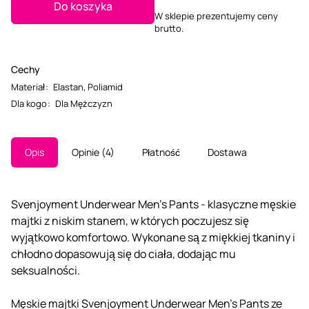
Do koszyka
W sklepie prezentujemy ceny
brutto.
Cechy
Materiał
:
Elastan
,
Poliamid
Dla kogo
:
Dla Mężczyzn
Opis
Opinie
4
Płatność
Dostawa
Svenjoyment Underwear Men's Pants - klasyczne męskie
majtki z niskim stanem, w których poczujesz się
wyjątkowo komfortowo. Wykonane są z miękkiej tkaniny i
chłodno dopasowują się do ciała, dodając mu
seksualności.
Męskie majtki Svenjoyment Underwear Men's Pants ze