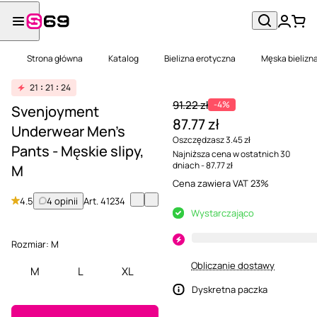
Strona główna
Katalog
Bielizna erotyczna
Męska bielizn
21
21
24
91.22 zł
-4%
Svenjoyment
87.77 zł
Underwear Men's
Oszczędzasz 3.45 zł
Pants - Męskie slipy,
Najniższa cena w ostatnich 30
dniach - 87.77 zł
M
Cena zawiera VAT 23%
4.5
4 opinii
Art.
41234
Wystarczająco
Rozmiar:
M
Obliczanie dostawy
M
L
XL
Dyskretna paczka