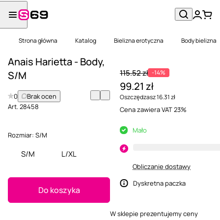
Strona główna
Katalog
Bielizna erotyczna
Body bielizna
Anais Harietta - Body,
115.52 zł
-14%
S/M
99.21 zł
0
Brak ocen
Oszczędzasz 16.31 zł
Art.
28458
Cena zawiera VAT 23%
Mało
Rozmiar:
S/M
S/M
L/XL
Obliczanie dostawy
Dyskretna paczka
Do koszyka
W sklepie prezentujemy ceny