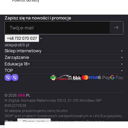
Zapisz się na nowości i promocje
+48 732 070 027
sklep@s69.pl
Sklep internetowy
Zarządzanie
Edukacja 18+
TOP
© 2026
S
69
.
PL
N-Digital, Konrada Wallenroda 31D/3, 51-210 Wrocław, NIP:
8952270538
W sklepie prezentujemy ceny brutto.
S69® jest znakiem towarowym zarejestrowanym w Unii Europejskiej.
PL
Ciemny motyw
Polityka prywatności
Regulamin