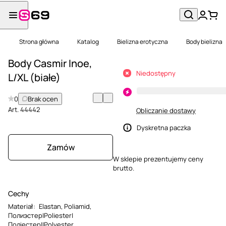
Strona główna
Katalog
Bielizna erotyczna
Body bielizna
Body Casmir Inoe,
Niedostępny
L/XL (białe)
0
Brak ocen
Art.
44442
Obliczanie dostawy
Dyskretna paczka
Zamów
W sklepie prezentujemy ceny
brutto.
Cechy
Materiał
:
Elastan
,
Poliamid
,
Полиэстер|Poliester|
Поліестер||Polyester