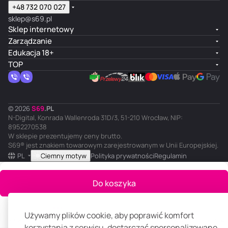
+48 732 070 027
sklep@s69.pl
Sklep internetowy
Zarządzanie
Edukacja 18+
TOP
© 2026
S
69
.
PL
N-Digital, Konrada Wallenroda 31D/3, 51-210 Wrocław, NIP:
8952270538
W sklepie prezentujemy ceny brutto.
S69® jest znakiem towarowym zarejestrowanym w Unii Europejskiej.
PL
Ciemny motyw
Polityka prywatności
Regulamin
Do koszyka
Używamy plików cookie, aby poprawić komfort
Główna
Katalog
Koszyk
Ulubione
Panel klienta
Porównanie
korzystania z serwisu, dostarczać spersonalizowane