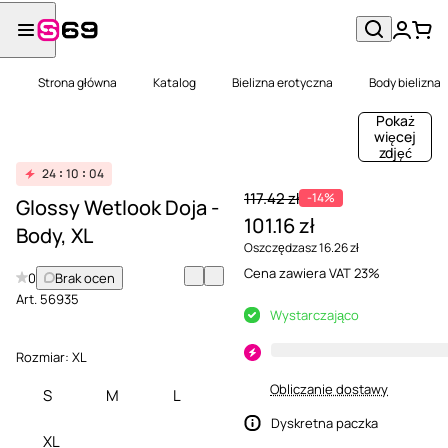
Strona główna
Katalog
Bielizna erotyczna
Body bielizna
Pokaż
więcej
zdjęć
24
10
04
117.42 zł
-14%
Glossy Wetlook Doja -
101.16 zł
Body, XL
Oszczędzasz 16.26 zł
Cena zawiera VAT 23%
0
Brak ocen
Art.
56935
Wystarczająco
Rozmiar:
XL
Obliczanie dostawy
S
M
L
Dyskretna paczka
XL