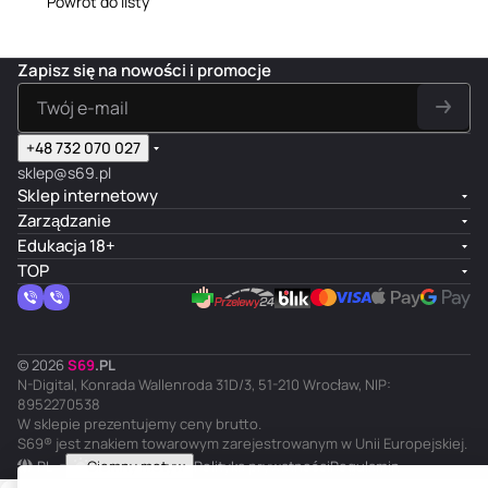
Powrót do listy
Zapisz się na nowości i promocje
+48 732 070 027
sklep@s69.pl
Sklep internetowy
Zarządzanie
Edukacja 18+
TOP
© 2026
S
69
.
PL
N-Digital, Konrada Wallenroda 31D/3, 51-210 Wrocław, NIP:
8952270538
W sklepie prezentujemy ceny brutto.
S69® jest znakiem towarowym zarejestrowanym w Unii Europejskiej.
PL
Ciemny motyw
Polityka prywatności
Regulamin