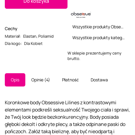
Do koszyka
Wszystkie produkty Obsessive
Cechy
Materiał
:
Elastan
,
Poliamid
Wszystkie produkty kategorii
Dla kogo
:
Dla Kobiet
W sklepie prezentujemy ceny
brutto.
Opis
Opinie
4
Płatność
Dostawa
Koronkowe body Obsessive Lilines z kontrastowymi
elementami podkreśli seksualność Twojego ciała i sprawi,
że Twój look będzie bezkonkurencyjny. Body posiada
głęboki dekolt i odkryte plecy, a także odpinane paski do
pończoch. Załóż taką bieliznę, aby być nieodpartą i