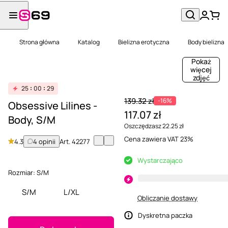
Strona główna
Katalog
Bielizna erotyczna
Body bielizna
Pokaż
więcej
zdjęć
25
00
29
139.32 zł
-16%
Obsessive Lilines -
117.07 zł
Body, S/M
Oszczędzasz 22.25 zł
Cena zawiera VAT 23%
4.3
4 opinii
Art.
42277
Wystarczająco
Rozmiar:
S/M
S/M
L/XL
Obliczanie dostawy
Dyskretna paczka