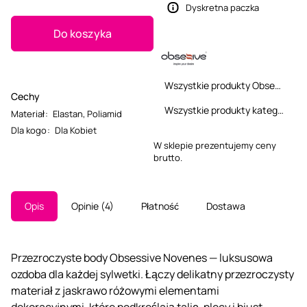
Dyskretna paczka
Do koszyka
Wszystkie produkty Obsessive
Cechy
Wszystkie produkty kategorii
Materiał
:
Elastan
,
Poliamid
Dla kogo
:
Dla Kobiet
W sklepie prezentujemy ceny
brutto.
Opis
Opinie
4
Płatność
Dostawa
Przezroczyste body Obsessive Novenes — luksusowa
ozdoba dla każdej sylwetki. Łączy delikatny przezroczysty
materiał z jaskrawo różowymi elementami
dekoracyjnymi, które podkreślają talię, plecy i biust.