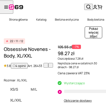
Strona główna
Katalog
Bielizna erotyczna
Body bielizna
Pokaż
więcej
zdjęć
22
11
12
105.55 zł
-7%
Obsessive Novenes -
98.27 zł
Body, XL/XXL
Oszczędzasz 7.28 zł
Najniższa cena w ostatnich 30
3.8
4 opinii
Art.
26433
dniach - 98.27 zł
Cena zawiera VAT 23%
Rozmiar:
XL/XXL
Wystarczająco
XS/S
M/L
XL/XXL
Obliczanie dostawy