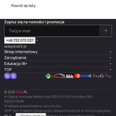
Powrót do listy
Zapisz się na nowości i promocje
+48 732 070 027
sklep@s69.pl
Sklep internetowy
Zarządzanie
Edukacja 18+
TOP
© 2026
S
69
.
PL
N-Digital, Konrada Wallenroda 31D/3, 51-210 Wrocław, NIP:
8952270538
W sklepie prezentujemy ceny brutto.
S69® jest znakiem towarowym zarejestrowanym w Unii Europejskiej.