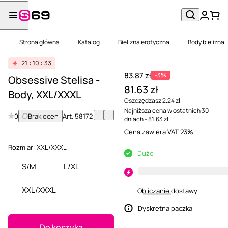
Strona główna
Katalog
Bielizna erotyczna
Body bielizna
21
10
33
83.87 zł
-3%
Obsessive Stelisa -
81.63 zł
Body, XXL/XXXL
Oszczędzasz 2.24 zł
Najniższa cena w ostatnich 30
0
Brak ocen
Art.
58172
dniach - 81.63 zł
Cena zawiera VAT 23%
Rozmiar:
XXL/XXXL
Dużo
S/M
L/XL
XXL/XXXL
Obliczanie dostawy
Dyskretna paczka
Do koszyka