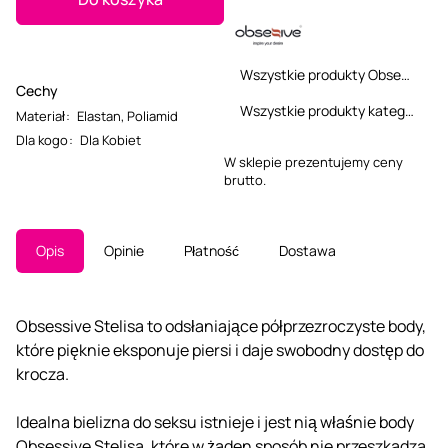
Wszystkie produkty Obsessive
Cechy
Wszystkie produkty kategorii
Materiał
:
Elastan
,
Poliamid
Dla kogo
:
Dla Kobiet
W sklepie prezentujemy ceny
brutto.
Opis
Opinie
Płatność
Dostawa
Obsessive Stelisa to odsłaniające półprzezroczyste body,
które pięknie eksponuje piersi i daje swobodny dostęp do
krocza.
Idealna bielizna do seksu istnieje i jest nią właśnie body
Obsessive Stelisa, które w żaden sposób nie przeszkadza