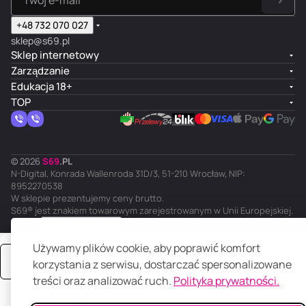
+48 732 070 027
sklep@s69.pl
Sklep internetowy
Zarządzanie
Edukacja 18+
TOP
© 2026
S
69
.
PL
N-Digital, Konrada Wallenroda 31D/3, 51-210 Wrocław, NIP:
8952270538
W sklepie prezentujemy ceny brutto.
S69® jest znakiem towarowym zarejestrowanym w Unii Europejskiej.
PL
Ciemny motyw
Polityka prywatności
Regulamin
Używamy plików cookie, aby poprawić komfort
Zamów
korzystania z serwisu, dostarczać spersonalizowane
treści oraz analizować ruch.
Polityka prywatności.