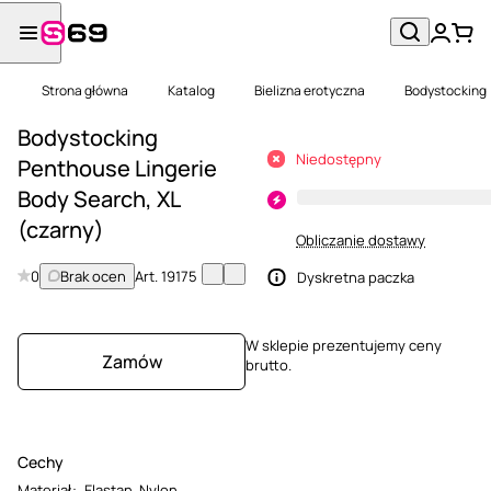
Strona główna
Katalog
Bielizna erotyczna
Bodystocking
Bodystocking
Niedostępny
Penthouse Lingerie
Body Search, XL
(czarny)
Obliczanie dostawy
0
Brak ocen
Art.
19175
Dyskretna paczka
W sklepie prezentujemy ceny
Zamów
brutto.
Cechy
Materiał
:
Elastan
,
Nylon