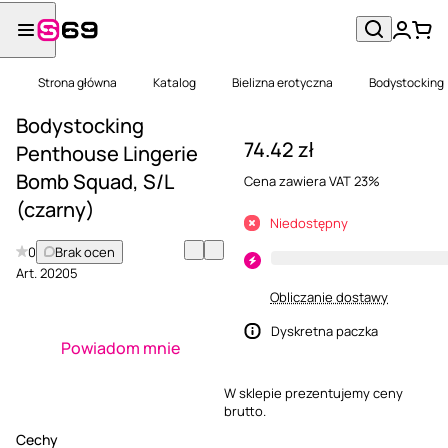
Strona główna
Katalog
Bielizna erotyczna
Bodystocking
Bodystocking
74.42 zł
Penthouse Lingerie
Bomb Squad, S/L
Cena zawiera VAT 23%
(czarny)
Niedostępny
0
Brak ocen
Art.
20205
Obliczanie dostawy
Dyskretna paczka
Powiadom mnie
W sklepie prezentujemy ceny
brutto.
Cechy