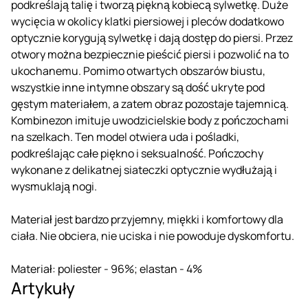
podkreślają talię i tworzą piękną kobiecą sylwetkę. Duże
wycięcia w okolicy klatki piersiowej i pleców dodatkowo
optycznie korygują sylwetkę i dają dostęp do piersi. Przez
otwory można bezpiecznie pieścić piersi i pozwolić na to
ukochanemu. Pomimo otwartych obszarów biustu,
wszystkie inne intymne obszary są dość ukryte pod
gęstym materiałem, a zatem obraz pozostaje tajemnicą.
Kombinezon imituje uwodzicielskie body z pończochami
na szelkach. Ten model otwiera uda i pośladki,
podkreślając całe piękno i seksualność. Pończochy
wykonane z delikatnej siateczki optycznie wydłużają i
wysmuklają nogi.
Materiał jest bardzo przyjemny, miękki i komfortowy dla
ciała. Nie obciera, nie uciska i nie powoduje dyskomfortu.
Materiał: poliester - 96%; elastan - 4%
Artykuły