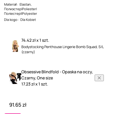
Materiał
:
Elastan
,
Полиэстер|Poliester|
Поліестер||Polyester
Dla kogo
:
Dla Kobiet
74.42 zł x 1 szt.
Bodystocking Penthouse Lingerie Bomb Squad, S/L
(czarny)
Obsessive Blindfold - Opaska na oczy,
Czarny, One size
17.23 zł x 1 szt.
91.65 zł