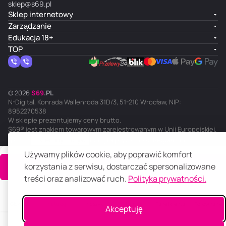
sklep@s69.pl
Sklep internetowy
Zarządzanie
Edukacja 18+
TOP
© 2026
S
69
.
PL
N-Digital, Konrada Wallenroda 31D/3, 51-210 Wrocław, NIP:
8952270538
W sklepie prezentujemy ceny brutto.
S69® jest znakiem towarowym zarejestrowanym w Unii Europejskiej.
PL
Ciemny motyw
Polityka prywatności
Regulamin
Używamy plików cookie, aby poprawić komfort
korzystania z serwisu, dostarczać spersonalizowane
Do koszyka
treści oraz analizować ruch.
Polityka prywatności.
Główna
Katalog
Koszyk
Ulubione
Panel klienta
Porównanie
Akceptuję