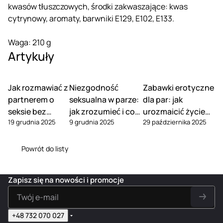
kwasów tłuszczowych, środki zakwaszające: kwas
cytrynowy, aromaty, barwniki E129, E102, E133.
Waga: 210 g
Artykuły
Jak rozmawiać z
Niezgodność
Zabawki erotyczne
partnerem o
seksualna w parze:
dla par: jak
seksie bez
jak zrozumieć i co
urozmaicić życie
19 grudnia 2025
9 grudnia 2025
29 października 2025
wstydu
zrobić
intymne
Powrót do listy
Zapisz się na nowości i promocje
+48 732 070 027