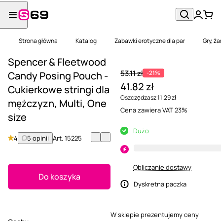
Strona główna
Katalog
Zabawki erotyczne dla par
Gry, ża
Spencer & Fleetwood
53.11 zł
-21%
Candy Posing Pouch -
41.82 zł
Cukierkowe stringi dla
Oszczędzasz 11.29 zł
mężczyzn, Multi, One
Cena zawiera VAT 23%
size
Dużo
4
5 opinii
Art.
15225
Obliczanie dostawy
Do koszyka
Dyskretna paczka
W sklepie prezentujemy ceny