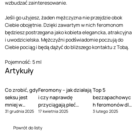
wzbudzać zainteresowanie.
Jeśli go użyjesz, żaden mężczyzna nie przejdzie obok
Ciebie obojętnie. Dzięki zawartym w nich feromonom
będziesz postrzegana jako kobieta elegancka, atrakcyjna
i uwodzicielska. Mężczyźni podświadomie poczują do
Ciebie pociąg i będą dążyć do bliższego kontaktu z Tobą.
Pojemność: 5 ml
Artykuły
Co zrobić, gdy
Feromony – jak działają
Top 5
seksu jest
i czy naprawdę
bezzapachowyc
mniej w
przyciągają płeć
h feromonów dla
31 grudnia 2025
17 kwietnia 2025
3 lutego 2025
związku
przeciwną?
mężczyzn
Powrót do listy