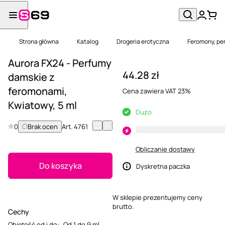
Strona główna
Katalog
Drogeria erotyczna
Feromony, per
Aurora FX24 - Perfumy
44.28 zł
damskie z
feromonami,
Cena zawiera VAT 23%
Kwiatowy, 5 ml
Dużo
0
Brak ocen
Art.
4761
Obliczanie dostawy
Do koszyka
Dyskretna paczka
W sklepie prezentujemy ceny
brutto.
Cechy
Objętość od i do
:
Od 1 do 9 ml