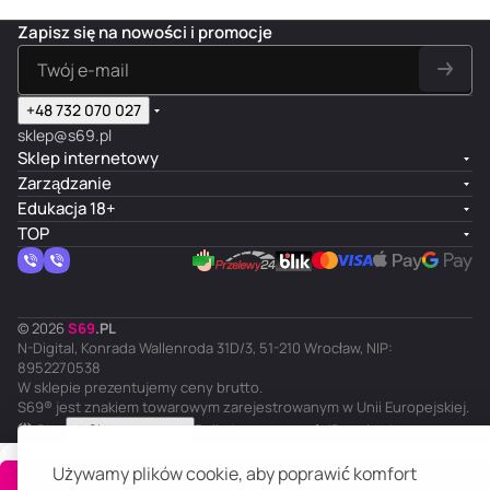
Zapisz się na nowości i promocje
+48 732 070 027
sklep@s69.pl
Sklep internetowy
Zarządzanie
Edukacja 18+
TOP
© 2026
S
69
.
PL
N-Digital, Konrada Wallenroda 31D/3, 51-210 Wrocław, NIP:
8952270538
W sklepie prezentujemy ceny brutto.
S69® jest znakiem towarowym zarejestrowanym w Unii Europejskiej.
PL
Ciemny motyw
Polityka prywatności
Regulamin
Używamy plików cookie, aby poprawić komfort
Do koszyka