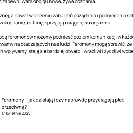
ść zapewni Wam obojgu nowe, żywe doznania.
cznej, a nawet w leczeniu zaburzeń pożądania i podniecenia s
 zakochanie, euforię, sprzyjają osiągnięciu orgazmu.
ocą feromonów możemy podnieść poziom komunikacji w każdej
wamy na otaczających nas ludzi. Feromony mogą sprawić, że ko
h wpływamy, stają się bardziej otwarci, wrażliwi i życzliwi wob
Feromony – jak działają i czy naprawdę przyciągają płeć
przeciwną?
17 kwietnia 2025