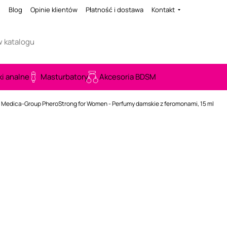
i
Blog
Opinie klientów
Płatność i dostawa
Kontakt
ki analne
Masturbatory
Akcesoria BDSM
Medica-Group PheroStrong for Women - Perfumy damskie z feromonami, 15 ml