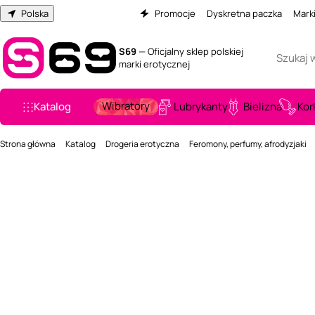
Polska
Promocje
Dyskretna paczka
Mark
S69
— Oficjalny sklep polskiej
marki erotycznej
Wibratory
Katalog
Lubrykanty
Bielizna
Kor
Strona główna
Katalog
Drogeria erotyczna
Feromony, perfumy, afrodyzjaki