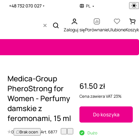
+48 732 070 027
PL
Zaloguj się
Porównanie
Ulubione
Koszyk
Medica-Group
61.50 zł
PheroStrong for
Women - Perfumy
Cena zawiera VAT 23%
damskie z
Do koszyka
feromonami, 15 ml
0
Brak ocen
Art.
6877
Dużo