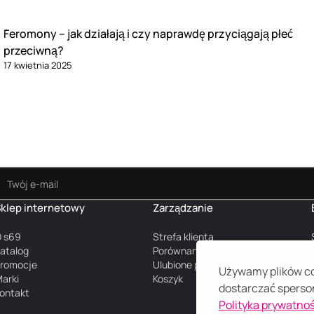
Feromony – jak działają i czy naprawdę przyciągają płeć
przeciwną?
17 kwietnia 2025
klep internetowy
Zarządzanie
 s69
Strefa klienta
atalog
Porównanie produktów
romocje
Ulubione produkty
Używamy plików coo
arki
Koszyk
dostarczać sperson
ontakt
Polityka prywatnoś