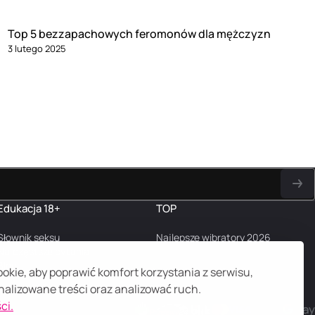
Top 5 bezzapachowych feromonów dla mężczyzn
3 lutego 2025
Edukacja 18+
TOP
Słownik seksu
Najlepsze wibratory 2026
Najczęstsze pytania
Blog
kie, aby poprawić komfort korzystania z serwisu,
alizowane treści oraz analizować ruch.
ci.