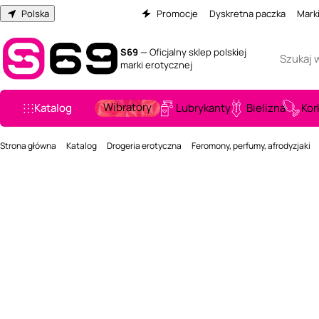
Polska
Promocje
Dyskretna paczka
Mark
S69
— Oficjalny sklep polskiej
marki erotycznej
Wibratory
Katalog
Lubrykanty
Bielizna
Kor
Strona główna
Katalog
Drogeria erotyczna
Feromony, perfumy, afrodyzjaki