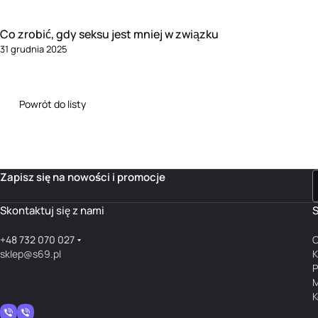
Co zrobić, gdy seksu jest mniej w związku
31 grudnia 2025
Powrót do listy
Zapisz się na nowości i promocje
Skontaktuj się z nami
S
+48 732 070 027
O
sklep@s69.pl
K
P
M
K