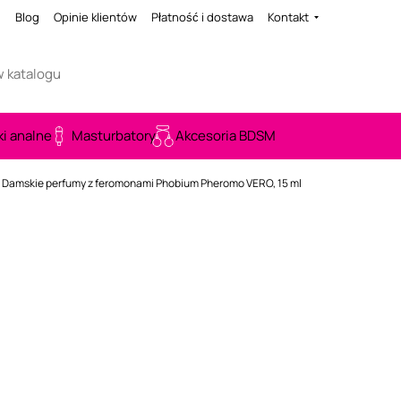
i
Blog
Opinie klientów
Płatność i dostawa
Kontakt
ki analne
Masturbatory
Akcesoria BDSM
Damskie perfumy z feromonami Phobium Pheromo VERO, 15 ml