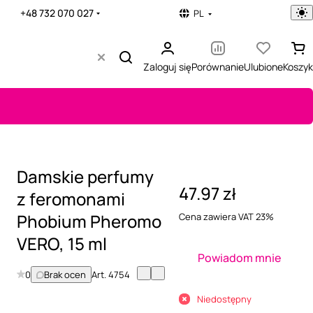
+48 732 070 027
PL
Zaloguj się
Porównanie
Ulubione
Koszyk
Damskie perfumy
47.97 zł
z feromonami
Phobium Pheromo
Cena zawiera VAT 23%
VERO, 15 ml
Powiadom mnie
0
Brak ocen
Art.
4754
Niedostępny