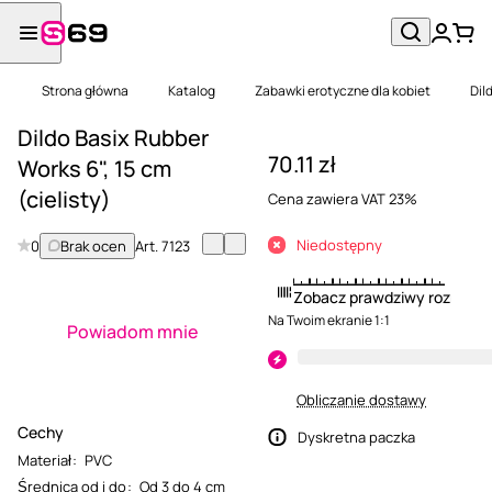
Strona główna
Katalog
Zabawki erotyczne dla kobiet
Dil
Dildo Basix Rubber
70.11 zł
Works 6", 15 cm
(cielisty)
Cena zawiera VAT 23%
Niedostępny
0
Brak ocen
Art.
7123
Zobacz prawdziwy rozmiar
Na Twoim ekranie 1:1
Powiadom mnie
Obliczanie dostawy
Cechy
Dyskretna paczka
Materiał
:
PVC
Średnica od i do
:
Od 3 do 4 cm