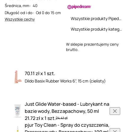
Średnica, mm
:
40
Długość od i do
:
Od 0 do 15 cm
Wszystkie produkty Pipedream
Wszystkie cechy
Wszystkie produkty kategorii
W sklepie prezentujemy ceny
brutto.
70.11 zł x 1 szt.
Dildo Basix Rubber Works 6", 15 cm (cielisty)
Just Glide Water-based - Lubrykant na
bazie wody, Bezzapachowy, 50 ml
21.72 zł x 1 szt.
24.41 zł
pjur Toy Clean - Spray do czyszczenia,
Przezroczysty, Bezzapachowy, 100 ml