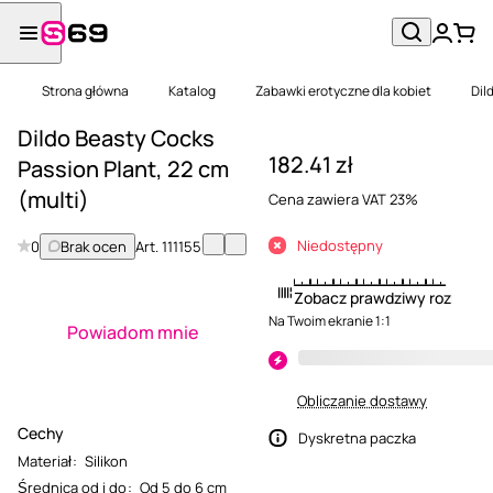
Strona główna
Katalog
Zabawki erotyczne dla kobiet
Dil
Dildo Beasty Cocks
182.41 zł
Passion Plant, 22 cm
(multi)
Cena zawiera VAT 23%
Niedostępny
0
Brak ocen
Art.
111155
Zobacz prawdziwy rozmiar
Na Twoim ekranie 1:1
Powiadom mnie
Obliczanie dostawy
Cechy
Dyskretna paczka
Materiał
:
Silikon
Średnica od i do
:
Od 5 do 6 cm