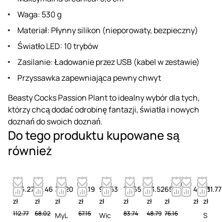
Waga: 530 g
Materiał: Płynny silikon (nieporowaty, bezpieczny)
Światło LED: 10 trybów
Zasilanie: Ładowanie przez USB (kabel w zestawie)
Przyssawka zapewniająca pewny chwyt
Beasty Cocks Passion Plant to idealny wybór dla tych,
którzy chcą dodać odrobinę fantazji, światła i nowych
doznań do swoich doznań.
Do tego produktu kupowane są
również
106.27
54.46
32.20
65.19
90.53
73.65
43.52
65.19
48.61
131.77
zł
zł
zł
zł
zł
zł
zł
zł
zł
zł
112.77
68.02
67.15
83.74
48.79
76.16
MyL
Wic
S
S