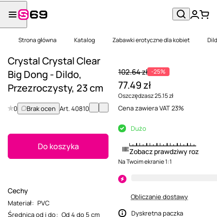
Strona główna
Katalog
Zabawki erotyczne dla kobiet
Dil
Crystal Crystal Clear
102.64 zł
-25%
Big Dong - Dildo,
77.49 zł
Przezroczysty, 23 cm
Oszczędzasz 25.15 zł
Cena zawiera VAT 23%
0
Brak ocen
Art.
40810
Dużo
Do koszyka
Zobacz prawdziwy rozmiar
Na Twoim ekranie 1:1
Cechy
Obliczanie dostawy
Materiał
:
PVC
Dyskretna paczka
Średnica od i do
:
Od 4 do 5 cm