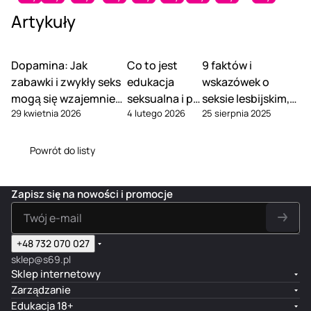
al
ys
r
-
do
Cle
dek
zeni
-
b
Artykuły
Cl
Sp
To
Sp
czys
an
czy
a
Śr
a
e
ray
y
ray
zcze
er -
szc
zab
od
w
a
Cl
Cl
na
nia
Spr
ząc
aw
ek
ek
n
ea
ea
bły
zaba
ay
Dopamina: Jak
Co to jest
9 faktów i
y
ek
do
S
er
ne
ne
szc
wek
do
zabawki i zwykły seks
edukacja
wskazówek o
do
ero
cz
at
-
r -
r -
zaj
erot
czy
zab
tyc
ysz
isf
mogą się wzajemnie
seksualna i po
seksie lesbijskim,
Ś
Sp
Sp
ąc
yczn
szc
aw
zny
cz
ye
29 kwietnia 2026
4 lutego 2026
25 sierpnia 2025
uzupełniać
ro
co ją mieć
ray
ra
y
które warto znać
ych,
zen
ek,
ch,
eni
r
d
do
y
do
Prze
ia,
Be
Bez
a
M
e
cz
do
lat
zroc
Prz
Powrót do listy
zza
zap
za
e
k
ysz
cz
ek
zysty
ezr
pa
ach
ba
n
c
cz
ys
su,
,
ocz
ch
owy
we
Di
z
eni
zc
Be
Bezz
yst
ow
, 60
k
si
Zapisz się na nowości i promocje
y
a,
ze
zz
apac
y,
y,
ml
ero
nf
sz
Be
ni
ap
howy
Be
150
tyc
e
c
zz
a,
ac
, 100
z
ml
zn
ct
z
ap
Be
ho
ml
sm
+48 732 070 027
yc
a
ą
ac
zz
wy,
aku
sklep@s69.pl
h,
nt
c
ho
ap
40
,
Sklep internetowy
15
S
y,
wy
ac
0
177
Zarządzanie
0
pr
B
,
ho
ml
ml
ml
ay
Edukacja 18+
e
15
wy