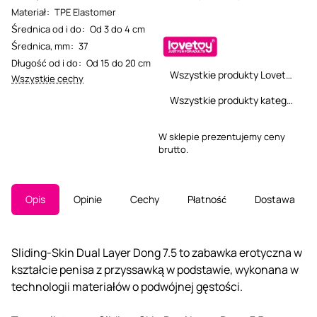
Materiał
:
TPE Elastomer
Średnica od i do
:
Od 3 do 4 cm
Średnica, mm
:
37
Długość od i do
:
Od 15 do 20 cm
Wszystkie produkty Lovetoy
Wszystkie cechy
Wszystkie produkty kategorii
W sklepie prezentujemy ceny
brutto.
Opis
Opinie
Cechy
Płatność
Dostawa
Sliding-Skin Dual Layer Dong 7.5 to zabawka erotyczna w
kształcie penisa z przyssawką w podstawie, wykonana w
technologii materiałów o podwójnej gęstości.