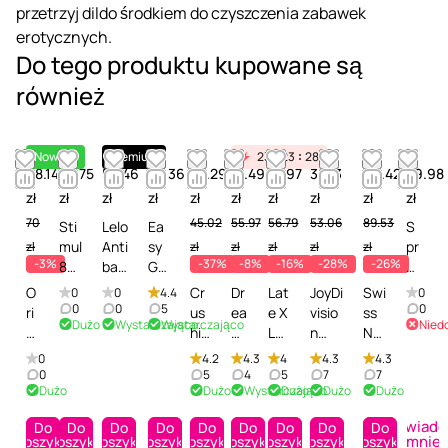
przetrzyj dildo środkiem do czyszczenia zabawek
erotycznych.
Do tego produktu kupowane są
również
Nowość
Premium
23
23
28
68.14
38.75
54.46
58.36
28.29
51.49
47.97
38.13
66.42
29.98
zł
zł
zł
zł
zł
zł
zł
zł
zł
zł
70
45.02
55.97
56.79
53.06
89.53
Sti
Lelo
Ea
S
mul
Anti
sy
pr
zł
zł
zł
zł
zł
zł
-3%
-37%
-8%
-16%
-28%
-26%
8
bac
Gli
ay
S8
teri
de
d
O
Cr
Dr
Lat
JoyDi
Swi
0
0
4.4
0
Org
al
Se
o
0
0
5
0
ri
us
ea
e X
visio
ss
Dużo
Wystarczająco
Wystarczająco
Nied
ani
Spr
nsi
d
o
hio
m
Lat
n
Na
c
ay -
tiv
ez
n
us
to
ex
Clea
vy
0
4.2
4.3
4
4.3
4.3
Toy
Śro
e
yn
S
Er
ys
Gla
n'n'S
Toy
0
5
4
5
7
7
cle
dek
To
fe
Dużo
Dużo
Wystarczająco
Dużo
Dużo
Dużo
p
oti
A
nz-
afe -
&
an
do
ycl
kc
e
c
m
Sp
Środ
Bo
Powiad
er -
czy
ea
ji
Do
Do
Do
Do
Do
Do
Do
Do
Do
ci
To
ou
ray
ek
dy
mnie
koszyka
koszyka
koszyka
koszyka
koszyka
koszyka
koszyka
koszyka
koszyka
Śro
szc
ne
za