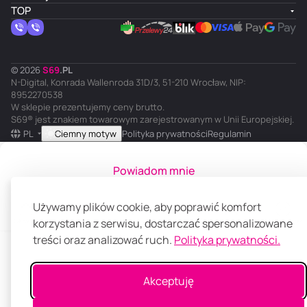
,
TOP
z
0
,
3
z
ml
50
0
a
ml
0
p
ml
a
© 2026
S
69
.
PL
c
N-Digital, Konrada Wallenroda 31D/3, 51-210 Wrocław, NIP:
h
8952270538
o
W sklepie prezentujemy ceny brutto.
S69® jest znakiem towarowym zarejestrowanym w Unii Europejskiej.
w
PL
Ciemny motyw
Polityka prywatności
Regulamin
y,
2
0
Powiadom mnie
0
m
l
Używamy plików cookie, aby poprawić komfort
Główna
korzystania z serwisu, dostarczać spersonalizowane
Katalog
Koszyk
Ulubione
Panel klienta
Porównanie
treści oraz analizować ruch.
Polityka prywatności.
Akceptuję