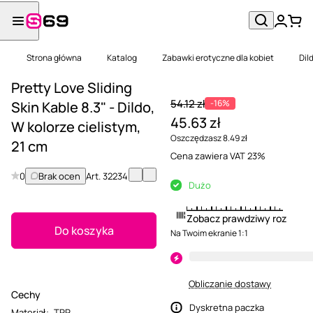
Strona główna
Katalog
Zabawki erotyczne dla kobiet
Dil
Pretty Love Sliding
54.12 zł
-16%
Skin Kable 8.3" - Dildo,
45.63 zł
W kolorze cielistym,
Oszczędzasz 8.49 zł
21 cm
Cena zawiera VAT 23%
0
Brak ocen
Art.
32234
Dużo
Zobacz prawdziwy rozmiar
Do koszyka
Na Twoim ekranie 1:1
Obliczanie dostawy
Cechy
Dyskretna paczka
Materiał
:
TPR