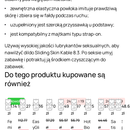
zewnętrzna elastyczna powłoka imituje prawdziwą
skórę i zbiera się w fałdy podczas ruchu;
uzupełniony jest szeroką przyssawką u podstawy;
jest kompatybilny z majtkami typu strap-on.
Używaj wysokiej jakości lubrykantów seksualnych, aby
nawilżyć dildo Sliding Skin Kable 8.3. Po seksie umyj
zabawkę i potraktuj ją środkiem czyszczącym do
zabawek.
Do tego produktu kupowane są
również
Nowość
24
10
19
24
10
19
53.14
106.27
58.36
86.10
51.49
47.97
47.05
39.57
44.28
48.6
zł
zł
zł
zł
zł
zł
zł
zł
zł
zł
112.77
97.29
55.97
56.79
44.46
Fe
Eas
Hot
Sa
S
mi
yGli
Bio
tis
p
zł
zł
zł
zł
zł