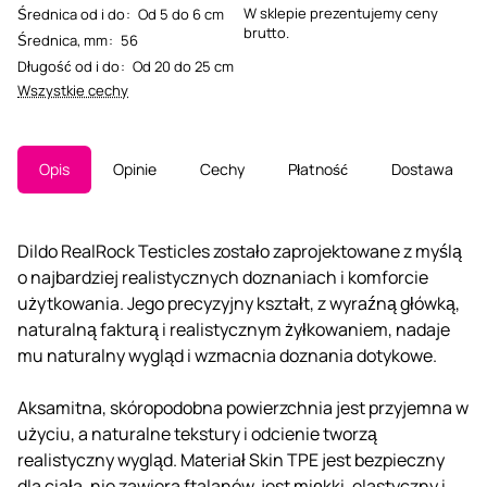
W sklepie prezentujemy ceny
Średnica od i do
:
Od 5 do 6 cm
brutto.
Średnica, mm
:
56
Długość od i do
:
Od 20 do 25 cm
Wszystkie cechy
Opis
Opinie
Cechy
Płatność
Dostawa
Dildo RealRock Testicles zostało zaprojektowane z myślą
o najbardziej realistycznych doznaniach i komforcie
użytkowania. Jego precyzyjny kształt, z wyraźną główką,
naturalną fakturą i realistycznym żyłkowaniem, nadaje
mu naturalny wygląd i wzmacnia doznania dotykowe.
Aksamitna, skóropodobna powierzchnia jest przyjemna w
użyciu, a naturalne tekstury i odcienie tworzą
realistyczny wygląd. Materiał Skin TPE jest bezpieczny
dla ciała, nie zawiera ftalanów, jest miękki, elastyczny i