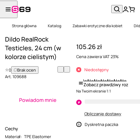
Strona główna
Katalog
Zabawki erotyczne dla kobiet
Dil
Dildo RealRock
105.26 zł
Testicles, 24 cm (w
kolorze cielistym)
Cena zawiera VAT 23%
Niedostępny
0
Brak ocen
Art.
109688
Zobacz prawdziwy rozmiar
Na Twoim ekranie 1:1
Powiadom mnie
Obliczanie dostawy
Dyskretna paczka
Cechy
Materiał
:
TPE Elastomer