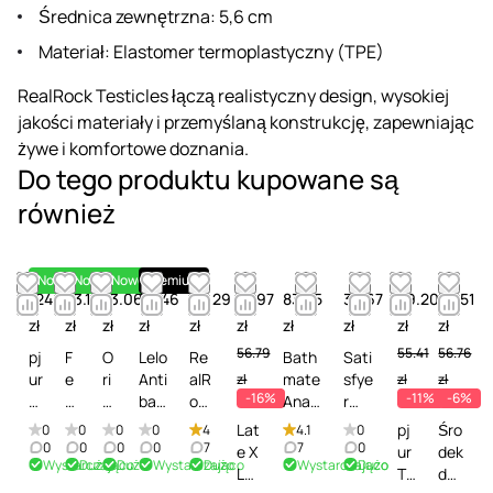
Średnica zewnętrzna: 5,6 cm
Materiał: Elastomer termoplastyczny (TPE)
RealRock Testicles łączą realistyczny design, wysokiej
jakości materiały i przemyślaną konstrukcję, zapewniając
żywe i komfortowe doznania.
Do tego produktu kupowane są
również
Nowość
Nowość
Nowość
Premium
124.87
53.14
73.06
54.46
49.29
47.97
83.25
35.67
49.20
53.51
zł
zł
zł
zł
zł
zł
zł
zł
zł
zł
56.79
55.41
56.76
pj
F
O
Lelo
Re
Bath
Sati
ur
e
ri
Anti
alR
mate
sfye
zł
zł
zł
-16%
-11%
-6%
C
m
o
bac
oc
Anal
r
ul
in
n
teri
k
Toy
Gen
Lat
pj
Śro
0
0
0
0
4
4.1
0
t
ti
S
al
Re
Clea
tle
0
0
0
0
7
7
0
e X
ur
dek
Wystarczająco
Dużo
Dużo
Wystarczająco
Dużo
Wystarczająco
Dużo
-
m
p
Spr
viv
ner -
Disi
Lat
To
do
Ś
a
e
ay -
e
Środ
nfe