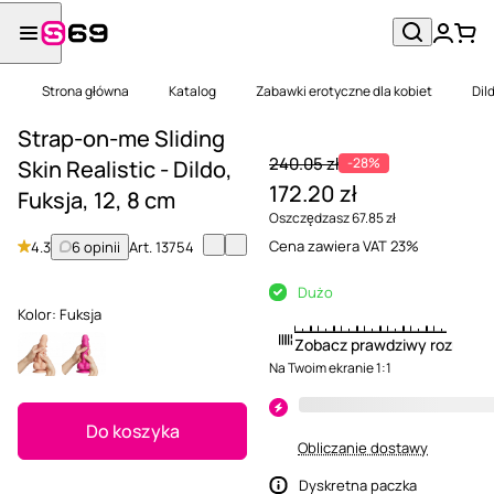
Strona główna
Katalog
Zabawki erotyczne dla kobiet
Dil
Strap-on-me Sliding
240.05 zł
-28%
Skin Realistic - Dildo,
172.20 zł
Fuksja, 12, 8 cm
Oszczędzasz 67.85 zł
Cena zawiera VAT 23%
4.3
6 opinii
Art.
13754
Dużo
Kolor:
Fuksja
Zobacz prawdziwy rozmiar
Na Twoim ekranie 1:1
Do koszyka
Obliczanie dostawy
Dyskretna paczka