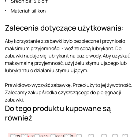
Średnica: 3,6 cm
Materiał: silikon
Zalecenia dotyczące użytkowania:
Aby korzystanie z zabawki było bezpieczne i przyniosło
maksimum przyjemności - weź ze sobą lubrykant. Do
zabawki nadaje się lubrykant na bazie wody. Aby uzyskać
maksymalną przyjemność, użyj żelu stymulującego lub
lubrykantu o działaniu stymulującym.
Prawidłowo wyczyść zabawkę. Przedłuży to jej żywotność.
Zalecamy zakup środka czyszczącego do pielęgnacji
zabawki.
Do tego produktu kupowane są
również
22
10
21
22
10
21
22
10
21