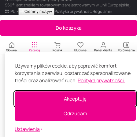
er
S69® jest znakiem towarowym zarejestrowanym w Unii Europejskiej.
,
PL
Ciemny motyw
Polityka prywatności
Regulamin
1
5
Do koszyka
0
m
l
Główna
Katalog
Koszyk
Ulubione
Panel klienta
Porównanie
Używamy plików cookie, aby poprawić komfort
korzystania z serwisu, dostarczać spersonalizowane
treści oraz analizować ruch.
Polityka prywatności.
Akceptuję
Odrzucam
Ustawienia