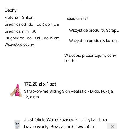
Cechy
Materiał
:
Silikon
Średnica od i do
:
Od 3 do 4 cm
Wszystkie produkty Strap-on-me
Średnica, mm
:
36
Długość od i do
:
Od 0 do 15 cm
Wszystkie produkty kategorii
Wszystkie cechy
W sklepie prezentujemy ceny
brutto.
172.20 zł x 1 szt.
Strap-on-me Sliding Skin Realistic - Dildo, Fuksja,
12, 8 cm
Just Glide Water-based - Lubrykant na
bazie wody, Bezzapachowy, 50 ml