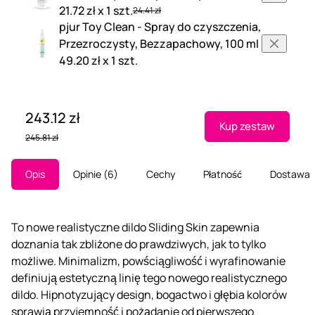
21.72 zł x 1 szt.
24.41 zł
pjur Toy Clean - Spray do czyszczenia,
Przezroczysty, Bezzapachowy, 100 ml
49.20 zł x 1 szt.
243.12 zł
Kup zestaw
245.81 zł
Opis
Opinie
6
Cechy
Płatność
Dostawa
To nowe realistyczne dildo Sliding Skin zapewnia
doznania tak zbliżone do prawdziwych, jak to tylko
możliwe. Minimalizm, powściągliwość i wyrafinowanie
definiują estetyczną linię tego nowego realistycznego
dildo. Hipnotyzujący design, bogactwo i głębia kolorów
sprawią przyjemność i pożądanie od pierwszego