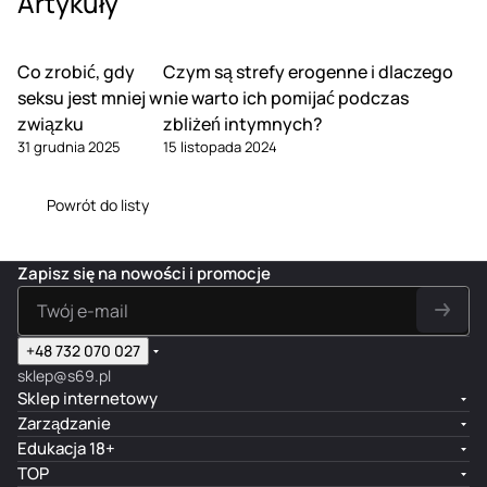
Artykuły
Co zrobić, gdy
Czym są strefy erogenne i dlaczego
seksu jest mniej w
nie warto ich pomijać podczas
związku
zbliżeń intymnych?
31 grudnia 2025
15 listopada 2024
Powrót do listy
Zapisz się na nowości i promocje
+48 732 070 027
sklep@s69.pl
Sklep internetowy
Zarządzanie
Edukacja 18+
TOP