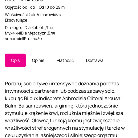
Objętość od i do
:
Od 10 do 29 ml
Właściwości żelu/smarowidła
:
Ekscytujące
Dla kogo
:
Dla Kobiet, Для
Мужчин|Dla Mężczyzn|Для
чоловіків||Pro muže
Opis
Opinie
Płatność
Dostawa
Podaruj sobie żywe i intensywne doznania podczas
intymności z partnerem lub podczas zabawy solo,
kupując Bijoux Indiscrets Aphrodisia Clitoral Arousal
Balm. Balsam zawiera argininę, która jednocześnie
stymuluje krążenie krwi, rozluźnia mięśnie i zwiększa
wrażliwość. Główną funkcją kremu jest zwiększenie
wrażliwości stref erogennych na stymulację i tarcie w
celu uzyskania jaśniejszego i silniejszego orgazmu.