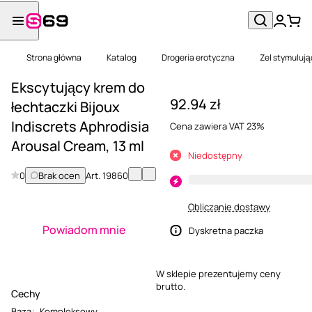
Strona główna
Katalog
Drogeria erotyczna
Zel stymulując
Ekscytujący krem ​​do
92.94 zł
łechtaczki Bijoux
Indiscrets Aphrodisia
Cena zawiera VAT 23%
Arousal Cream, 13 ml
Niedostępny
0
Brak ocen
Art.
19860
Obliczanie dostawy
Powiadom mnie
Dyskretna paczka
W sklepie prezentujemy ceny
brutto.
Cechy
Baza
:
Kompleksowy