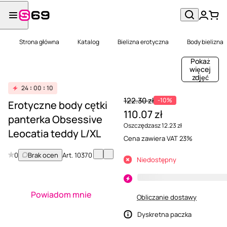
Strona główna
Katalog
Bielizna erotyczna
Body bielizna
Pokaż
więcej
zdjęć
24
00
10
122.30 zł
-10%
Erotyczne body cętki
110.07 zł
panterka Obsessive
Oszczędzasz 12.23 zł
Leocatia teddy L/XL
Cena zawiera VAT 23%
0
Brak ocen
Art.
10370
Niedostępny
Powiadom mnie
Obliczanie dostawy
Dyskretna paczka