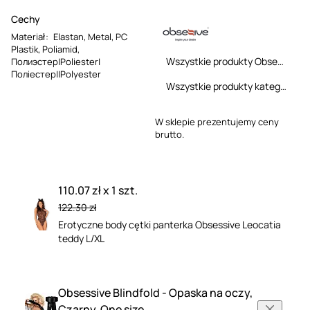
Cechy
Materiał
:
Elastan
,
Metal
,
PC
Plastik
,
Poliamid
,
Wszystkie produkty Obsessive
Полиэстер|Poliester|
Поліестер||Polyester
Wszystkie produkty kategorii
W sklepie prezentujemy ceny
brutto.
110.07 zł x 1 szt.
122.30 zł
Erotyczne body cętki panterka Obsessive Leocatia
teddy L/XL
Obsessive Blindfold - Opaska na oczy,
Czarny, One size