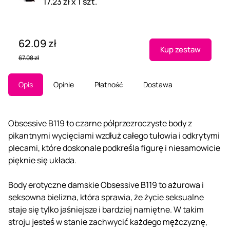
17.23 zł x 1 szt.
62.09 zł
Kup zestaw
67.08 zł
Opis
Opinie
Płatność
Dostawa
Obsessive B119 to czarne półprzezroczyste body z
pikantnymi wycięciami wzdłuż całego tułowia i odkrytymi
plecami, które doskonale podkreśla figurę i niesamowicie
pięknie się układa.
Body erotyczne damskie Obsessive B119 to ażurowa i
seksowna bielizna, która sprawia, że życie seksualne
staje się tylko jaśniejsze i bardziej namiętne. W takim
stroju jesteś w stanie zachwycić każdego mężczyznę,