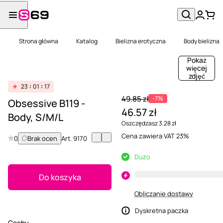
Strona główna
Katalog
Bielizna erotyczna
Body bielizna
Pokaż
więcej
zdjęć
23
01
17
49.85 zł
-7%
Obsessive B119 -
46.57 zł
Body, S/M/L
Oszczędzasz 3.28 zł
Cena zawiera VAT 23%
0
Brak ocen
Art.
9170
Dużo
Do koszyka
Obliczanie dostawy
Dyskretna paczka
Cechy