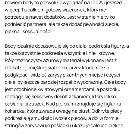
bowiem body to pozwoli Ci wyglądać na 100% i jeszcze
więcej. To całkiem gotowy wizerunek, który nie
potrzebuje nawet dodatków. Jest w stanie nie tylko
podniecić partnera, ale także dodać pewności siebie,
piękna i seksualności.
Body idealnie dopasowuje się do ciała, podkreśla figurę, a
także korzystnie podkreśla wszystkie linie i krzywe.
Półprzezroczysty ażurowy materiał wykonany jest z
delikatnej, miękkiej siateczki, przez którą można
podglądać i widzieć zarysy pikantnych miejsc i części
ciała, by jeszcze bardziej rozpalić wyobraźnię. Całe body
jest ozdobione kwiatowymi ornamentami, a pośrodku
rozciąga się seksowny dekolt z tkaniem, który lekko
odsłania brzuszek. Nad piersiami znajduje się figlarna
kokardka, która zwraca uwagę na biust. Odkryte plecy
podkreślają smukłość i wdzięk pleców, a dół w formie
stringów zarysowuje pośladki i ukazuje całe ich piękno.