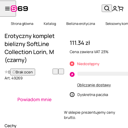
Strona główna
Katalog
Bielizna erotyczna
Seksowny kom
Erotyczny komplet
111.34 zł
bielizny SoftLine
Collection Lorin, M
Cena zawiera VAT 23%
(czarny)
Niedostępny
0
Brak ocen
Art.
49269
Obliczanie dostawy
Dyskretna paczka
Powiadom mnie
W sklepie prezentujemy ceny
brutto.
Cechy