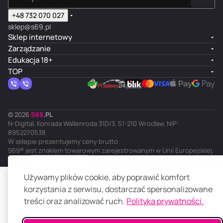
+48 732 070 027
sklep@s69.pl
Sklep internetowy
Zarządzanie
Edukacja 18+
TOP
© 2026
S
69
.
PL
N-Digital, Konrada Wallenroda 31D/3, 51-210 Wrocław, NIP:
8952270538
W sklepie prezentujemy ceny brutto.
S69® jest znakiem towarowym zarejestrowanym w Unii Europejskiej.
PL
Ciemny motyw
Polityka prywatności
Regulamin
Używamy plików cookie, aby poprawić komfort
Powiadom mnie
korzystania z serwisu, dostarczać spersonalizowane
treści oraz analizować ruch.
Polityka prywatności.